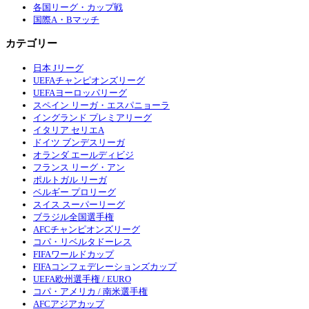
各国リーグ・カップ戦
国際A・Bマッチ
カテゴリー
日本 Jリーグ
UEFAチャンピオンズリーグ
UEFAヨーロッパリーグ
スペイン リーガ・エスパニョーラ
イングランド プレミアリーグ
イタリア セリエA
ドイツ ブンデスリーガ
オランダ エールディビジ
フランス リーグ・アン
ポルトガル リーガ
ベルギー プロリーグ
スイス スーパーリーグ
ブラジル全国選手権
AFCチャンピオンズリーグ
コパ・リベルタドーレス
FIFAワールドカップ
FIFAコンフェデレーションズカップ
UEFA欧州選手権 / EURO
コパ・アメリカ / 南米選手権
AFCアジアカップ