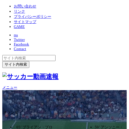
お問い合わせ
リンク
プライバシーポリシー
サイトマップ
GAME
rss
Twitter
Facebook
Contact
メニュー
FIFAワールド
カップ
5ｰ1
オランダ
スウェーデン
05’ ブライアン・ブロ
59’ アンソニー・