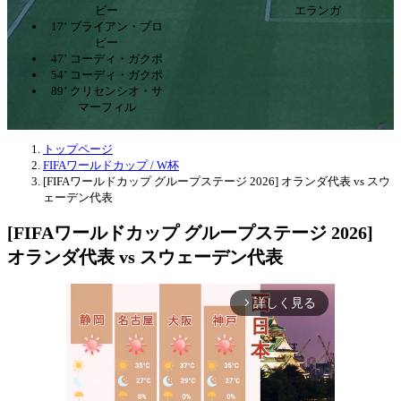
ビー
エランガ
17’ ブライアン・ブロ
ビー
47’ コーディ・ガクポ
54’ コーディ・ガクポ
89’ クリセンシオ・サ
マーフィル
トップページ
FIFAワールドカップ / W杯
[FIFAワールドカップ グループステージ 2026] オランダ代表 vs スウ
ェーデン代表
[FIFAワールドカップ グループステージ 2026]
オランダ代表 vs スウェーデン代表
詳しく見る
arrow_forward_ios