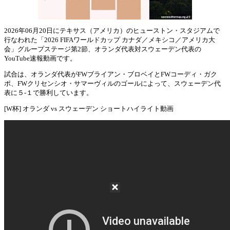
2026年06月20日にテキサス（アメリカ）のヒューストン・スタジアムで
行なわれた「2026 FIFAワールドカップ カナダ／メキシコ／アメリカ大
Mute
会」グループステージ第2節、オランダ代表対スウェーデン代表の
YouTube速報動画です。
試合は、オランダ代表がFWブライアン・ブロベイとFWコーディ・ガク
ポ、FWクリセンシオ・サマーヴィルのゴールによって、スウェーデン代
表に５-１で勝利しています。
[W杯] オランダ vs スウェーデン ショートハイライト動画