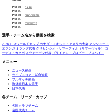
Part.01
ok.ru
Part.02
Part.01
embed4me
Part.02
Part.01
miixdrop
Part.02
選手・チーム名から動画を検索
2026 FIFAワールドカップ カナダ・メキシコ・アメリカ大会
アンソニー・
エランガ
オランダ代表
クリセンシオ・サマーフィル（サマーヴィル）
コ
ーディ・ガクポ
スウェーデン代表
ブライアン・ブロビー（ブロベイ）
メニュー
ニュース動画
ライブスコア・試合速報
フルマッチ動画
海外組日本人選手
日本代表
各チーム、リーグ・カップ
各国クラブチーム
名国代表チーム