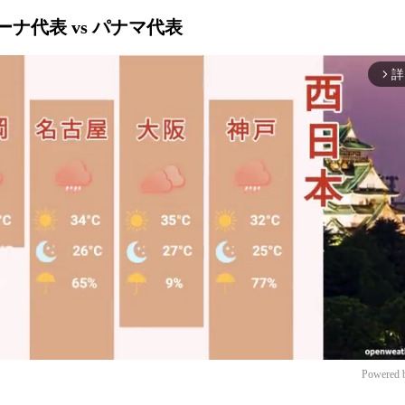
ガーナ代表 vs パナマ代表
詳
arrow_forward_ios
Powered 