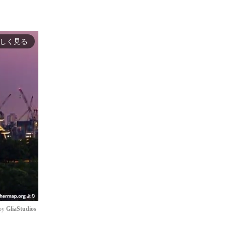
しく見る
by 
GliaStudios