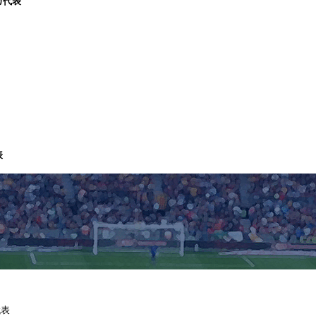
カ代表
表
代表