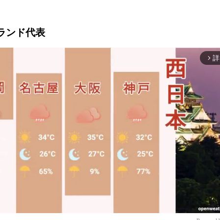
スランド代表
詳
arrow_forward_ios