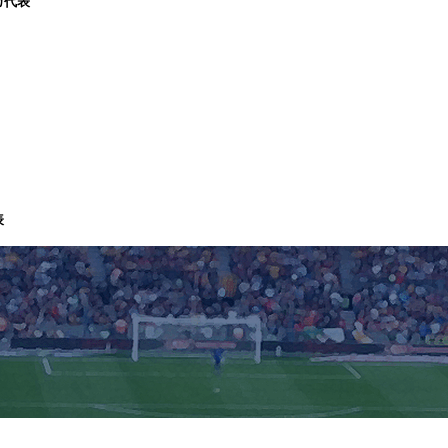
カ代表
表