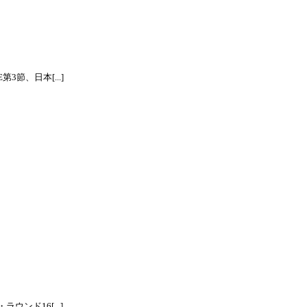
節、日本[...]
ンド16[...]