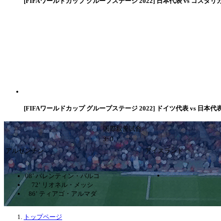
[FIFAワールドカップ グループステージ 2022] 日本代表 vs コスタリ
[FIFAワールドカップ グループステージ 2022] ドイツ代表 vs 日本代
国際親善試合
3ｰ0
アルゼンチン
アイスランド
08’ バレンティン・バルコ
72’ リオネル・メッシ
86’ ティアゴ・アルマダ
トップページ