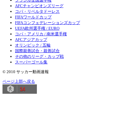
ブラジル全国選手権
AFCチャンピオンズリーグ
コパ・リベルタドーレス
FIFAワールドカップ
FIFAコンフェデレーションズカップ
UEFA欧州選手権 / EURO
コパ・アメリカ / 南米選手権
AFCアジアカップ
オリンピック / 五輪
国際親善試合・親善試合
その他のリーグ・カップ戦
スーパーゴール集
© 2010 サッカー動画速報
ページ上部へ戻る
14