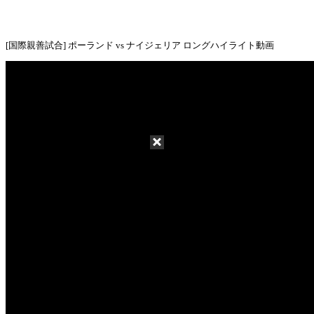
[国際親善試合] ポーランド vs ナイジェリア ロングハイライト動画