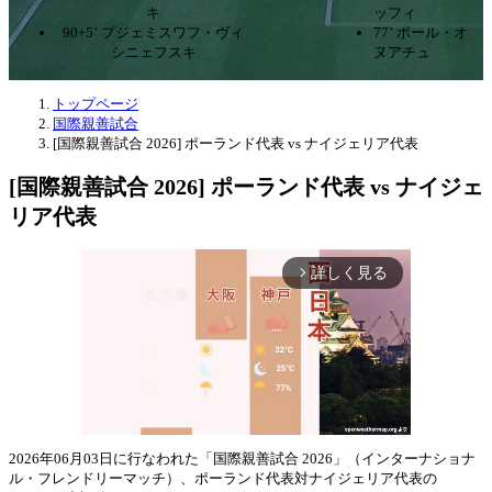
キ
ッフィ
90+5’ プジェミスワフ・ヴィ
77’ ポール・オ
シニェフスキ
ヌアチュ
トップページ
国際親善試合
[国際親善試合 2026] ポーランド代表 vs ナイジェリア代表
[国際親善試合 2026] ポーランド代表 vs ナイジェ
リア代表
詳しく見る
arrow_forward_ios
2026年06月03日に行なわれた「国際親善試合 2026」（インターナショナ
ル・フレンドリーマッチ）、ポーランド代表対ナイジェリア代表の