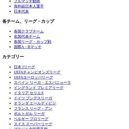
フルマッチ動画
海外組日本人選手
日本代表
各チーム、リーグ・カップ
各国クラブチーム
名国代表チーム
各国リーグ・カップ戦
国際A・Bマッチ
カテゴリー
日本 Jリーグ
UEFAチャンピオンズリーグ
UEFAヨーロッパリーグ
スペイン リーガ・エスパニョーラ
イングランド プレミアリーグ
イタリア セリエA
ドイツ ブンデスリーガ
オランダ エールディビジ
フランス リーグ・アン
ポルトガル リーガ
ベルギー プロリーグ
スイス スーパーリーグ