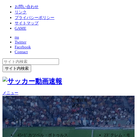
お問い合わせ
リンク
プライバシーポリシー
サイトマップ
GAME
rss
Twitter
Facebook
Contact
メニュー
国際親善
試合
2ｰ2
ポーランド
ナイジェリア
45+1’ カツペル・ポトゥルス
23’ テレム・モ