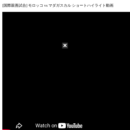
[国際親善試合] モロッコ vs マダガスカル ショートハイライト動画