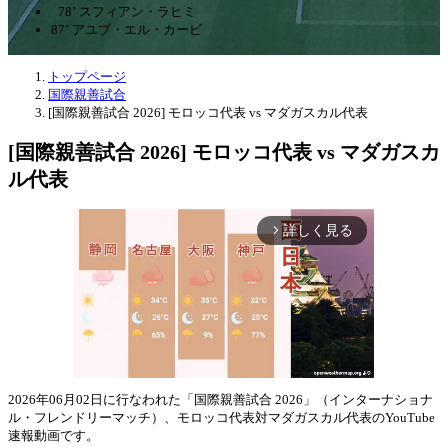
78’ スフィアン・ラヒミ
87’ アユブ・エル・カービ
トップページ
国際親善試合
[国際親善試合 2026] モロッコ代表 vs マダガスカル代表
[国際親善試合 2026] モロッコ代表 vs マダガスカ
ル代表
詳しく見る
arrow_forward_ios
2026年06月02日に行なわれた「国際親善試合 2026」（インターナショナ
ル・フレンドリーマッチ）、モロッコ代表対マダガスカル代表のYouTube
Mute
速報動画です。