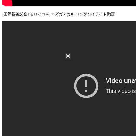
[国際親善試合] モロッコ vs マダガスカル ロングハイライト動画