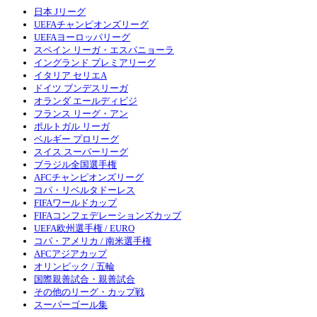
日本 Jリーグ
UEFAチャンピオンズリーグ
UEFAヨーロッパリーグ
スペイン リーガ・エスパニョーラ
イングランド プレミアリーグ
イタリア セリエA
ドイツ ブンデスリーガ
オランダ エールディビジ
フランス リーグ・アン
ポルトガル リーガ
ベルギー プロリーグ
スイス スーパーリーグ
ブラジル全国選手権
AFCチャンピオンズリーグ
コパ・リベルタドーレス
FIFAワールドカップ
FIFAコンフェデレーションズカップ
UEFA欧州選手権 / EURO
コパ・アメリカ / 南米選手権
AFCアジアカップ
オリンピック / 五輪
国際親善試合・親善試合
その他のリーグ・カップ戦
スーパーゴール集