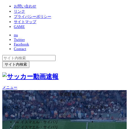
お問い合わせ
リンク
プライバシーポリシー
サイトマップ
GAME
rss
Twitter
Facebook
Contact
メニュー
国際親善試合
4ｰ0
モロッコ
マダガスカル
04’ イスマエル・サイバリ
25’ イスマエル・サイバリ