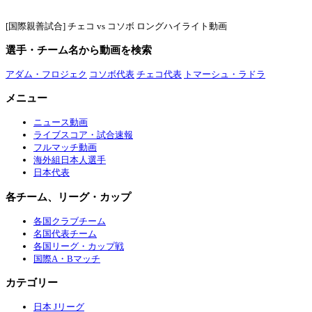
[国際親善試合] チェコ vs コソボ ロングハイライト動画
選手・チーム名から動画を検索
アダム・フロジェク
コソボ代表
チェコ代表
トマーシュ・ラドラ
メニュー
ニュース動画
ライブスコア・試合速報
フルマッチ動画
海外組日本人選手
日本代表
各チーム、リーグ・カップ
各国クラブチーム
名国代表チーム
各国リーグ・カップ戦
国際A・Bマッチ
カテゴリー
日本 Jリーグ