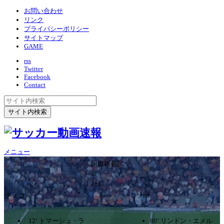
お問い合わせ
リンク
プライバシーポリシー
サイトマップ
GAME
rss
Twitter
Facebook
Contact
メニュー
国際親善試
合
2ｰ1
チェコ
コソボ
12’ トマーシュ・ラ
80’ リンドン・エメル