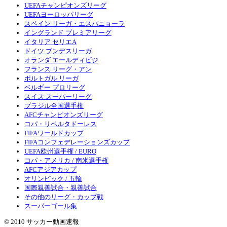
UEFAチャンピオンズリーグ
UEFAヨーロッパリーグ
スペイン リーガ・エスパニョーラ
イングランド プレミアリーグ
イタリア セリエA
ドイツ ブンデスリーガ
オランダ エールディビジ
フランス リーグ・アン
ポルトガル リーガ
ベルギー プロリーグ
スイス スーパーリーグ
ブラジル全国選手権
AFCチャンピオンズリーグ
コパ・リベルタドーレス
FIFAワールドカップ
FIFAコンフェデレーションズカップ
UEFA欧州選手権 / EURO
コパ・アメリカ / 南米選手権
AFCアジアカップ
オリンピック / 五輪
国際親善試合・親善試合
その他のリーグ・カップ戦
スーパーゴール集
© 2010 サッカー動画速報