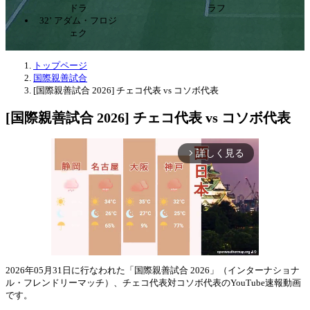
ドラ
ラフ
32’ アダム・フロジ
ェク
トップページ
国際親善試合
[国際親善試合 2026] チェコ代表 vs コソボ代表
[国際親善試合 2026] チェコ代表 vs コソボ代表
詳しく見る
arrow_forward_ios
2026年05月31日に行なわれた「国際親善試合 2026」（インターナショナ
ル・フレンドリーマッチ）、チェコ代表対コソボ代表のYouTube速報動画
Mute
です。