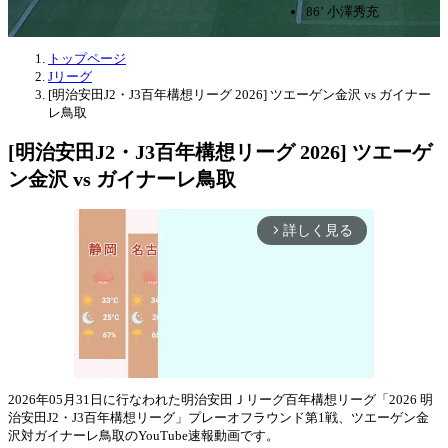
86’ 小澤秀充
トップページ
Jリーグ
[明治安田J2・J3百年構想リーグ 2026] ツエーゲン金沢 vs ガイナー
レ鳥取
[明治安田J2・J3百年構想リーグ 2026] ツエーゲ
ン金沢 vs ガイナーレ鳥取
詳しく見る
arrow_forward_ios
2026年05月31日に行なわれた明治安田Ｊリーグ百年構想リーグ「2026 明
治安田J2・J3百年構想リーグ」プレーオフラウンド第1戦、ツエーゲン金
Mute
沢対ガイナーレ鳥取のYouTube速報動画です。