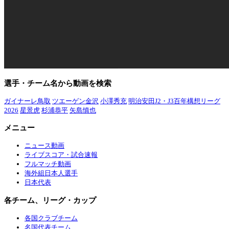
選手・チーム名から動画を検索
ガイナーレ鳥取
ツエーゲン金沢
小澤秀充
明治安田J2・J3百年構想リーグ
2026
星景虎
杉浦恭平
矢島慎也
メニュー
ニュース動画
ライブスコア・試合速報
フルマッチ動画
海外組日本人選手
日本代表
各チーム、リーグ・カップ
各国クラブチーム
名国代表チーム