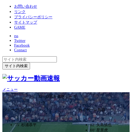
お問い合わせ
リンク
プライバシーポリシー
サイトマップ
GAME
rss
Twitter
Facebook
Contact
メニュー
J2・J3百年構想リーグ
1ｰ3
ツエーゲン金沢
ガイナーレ鳥取
75’ 杉浦恭平
02’ 矢島慎也
60’ 星景虎