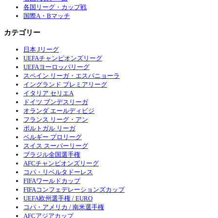
各国リーグ・カップ戦
国際A・Bマッチ
カテゴリー
日本 Jリーグ
UEFAチャンピオンズリーグ
UEFAヨーロッパリーグ
スペイン リーガ・エスパニョーラ
イングランド プレミアリーグ
イタリア セリエA
ドイツ ブンデスリーガ
オランダ エールディビジ
フランス リーグ・アン
ポルトガル リーガ
ベルギー プロリーグ
スイス スーパーリーグ
ブラジル全国選手権
AFCチャンピオンズリーグ
コパ・リベルタドーレス
FIFAワールドカップ
FIFAコンフェデレーションズカップ
UEFA欧州選手権 / EURO
コパ・アメリカ / 南米選手権
AFCアジアカップ