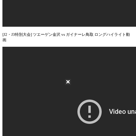
[J2・J3特別大会] ツエーゲン金沢 vs ガイナーレ鳥取 ロングハイライト動
画