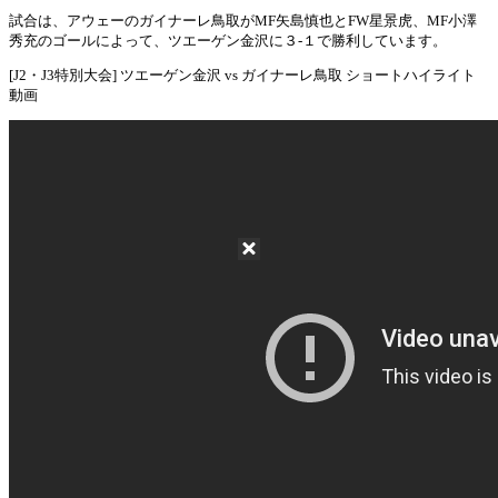
試合は、アウェーのガイナーレ鳥取がMF矢島慎也とFW星景虎、MF小澤
秀充のゴールによって、ツエーゲン金沢に３-１で勝利しています。
[J2・J3特別大会] ツエーゲン金沢 vs ガイナーレ鳥取 ショートハイライト
動画