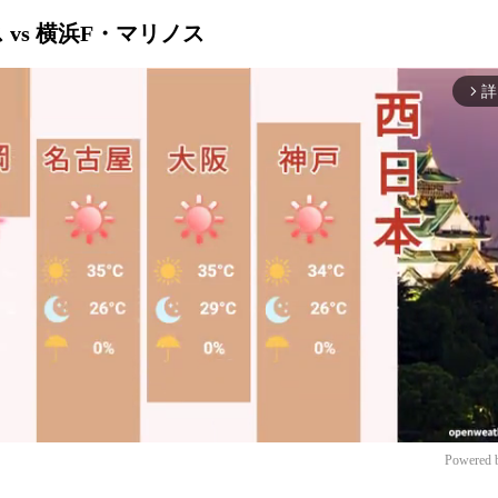
 vs 横浜F・マリノス
詳
arrow_forward_ios
Powered 