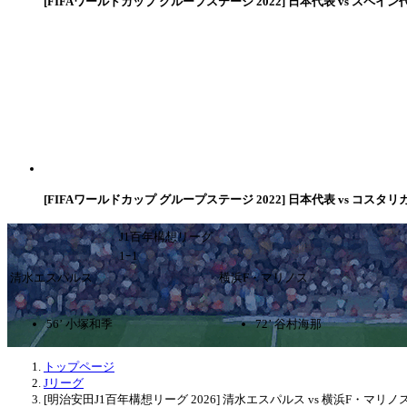
[FIFAワールドカップ グループステージ 2022] 日本代表 vs スペイン
[FIFAワールドカップ グループステージ 2022] 日本代表 vs コスタリ
J1百年構想リーグ
1ｰ1
清水エスパルス
横浜F・マリノス
56’ 小塚和季
72’ 谷村海那
トップページ
Jリーグ
[明治安田J1百年構想リーグ 2026] 清水エスパルス vs 横浜F・マリノ