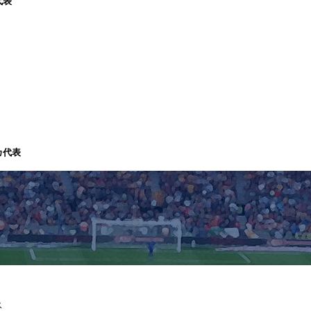
代表
カ代表
ス