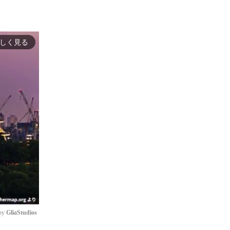
しく見る
by 
GliaStudios