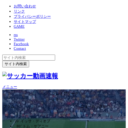
お問い合わせ
リンク
プライバシーポリシー
サイトマップ
GAME
rss
Twitter
Facebook
Contact
メニュー
プレミアリーグ
2ｰ0
フラム
ニューカッスル
20’ イッサ・ディオプ
80’ トム・ケアニー