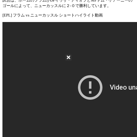
試合は、ホームのフラムがDFイッサ・ディオプとMFトム・ケアーニーの
ゴールによって、ニューカッスルに２-０で勝利しています。
[EPL] フラム vs ニューカッスル ショートハイライト動画