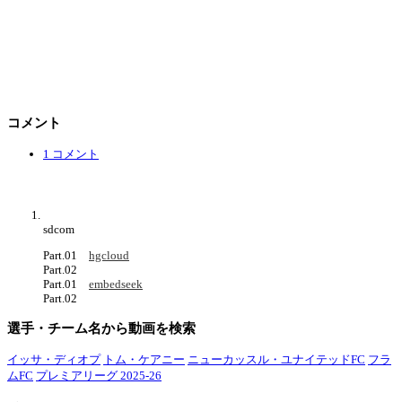
コメント
1 コメント
sdcom
Part.01
hgcloud
Part.02
Part.01
embedseek
Part.02
選手・チーム名から動画を検索
イッサ・ディオプ
トム・ケアニー
ニューカッスル・ユナイテッドFC
フラ
ムFC
プレミアリーグ 2025-26