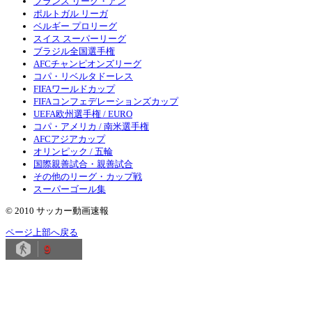
フランス リーグ・アン
ポルトガル リーガ
ベルギー プロリーグ
スイス スーパーリーグ
ブラジル全国選手権
AFCチャンピオンズリーグ
コパ・リベルタドーレス
FIFAワールドカップ
FIFAコンフェデレーションズカップ
UEFA欧州選手権 / EURO
コパ・アメリカ / 南米選手権
AFCアジアカップ
オリンピック / 五輪
国際親善試合・親善試合
その他のリーグ・カップ戦
スーパーゴール集
© 2010 サッカー動画速報
ページ上部へ戻る
9