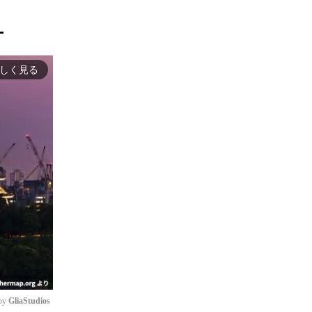
ー
しく見る
by 
GliaStudios