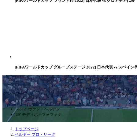
[FIFAワールドカップ ラウンド16 2022] 日本代表 vs クロアチア代表
[FIFAワールドカップ グループステージ 2022] 日本代表 vs スペイン
ジュピラー・プロリーグ
2ｰ0
アントワープ
ウェステルロ
45+2’ ヴァン・ヘルデン
69’ モディボ・フォファナ
トップページ
ベルギー プロ・リーグ