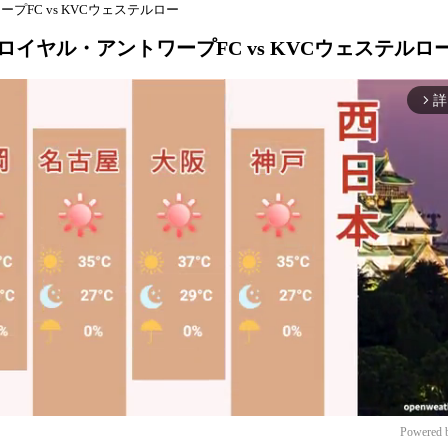
ープFC vs KVCウェステルロー
] ロイヤル・アントワープFC vs KVCウェステルロ
詳
arrow_forward_ios
Powered 