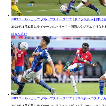
[FIFAワールドカップ グループステージ 2022] ドイツ代表 vs 日本代
2022年11月23日にライヤーンのハリーファ国際スタジアムで行なわれた
続きを読む
[FIFAワールドカップ グループステージ 2022] 日本代表 vs コスタリカ代
2022年11月27日にライヤーンのアフメド・ビン＝アリー・スタジアムで