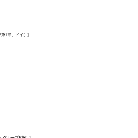
節、ドイ[...]
ープE第[...]