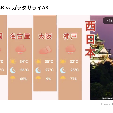
K vs ガラタサライAS
詳
arrow_forward_ios
Powered 