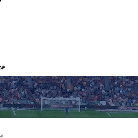
表
代表
ライ
S