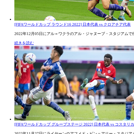
[FIFAワールドカップ ラウンド16 2022] 日本代表 vs クロアチア代表
2022年12月05日にアル＝ワクラのアル・ジャヌーブ・スタジアムで行な
続きを読む
[FIFAワールドカップ グループステージ 2022] 日本代表 vs コスタリカ代
2022年11月27日にライヤーンのアフメド・ビン＝アリー・スタジアムで