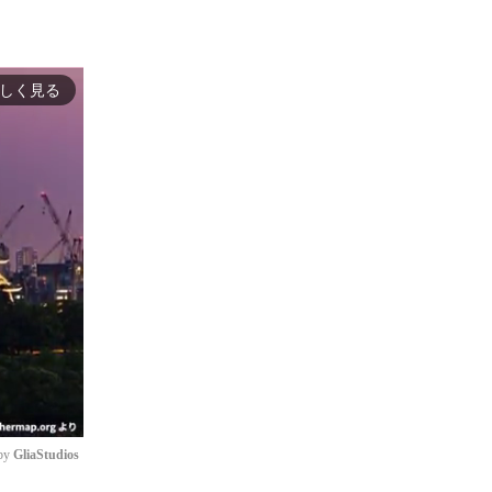
しく見る
by 
GliaStudios