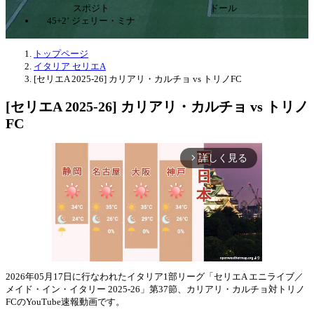
スポジト
ドール
45+2’ ジェリー・ミナ
トップページ
イタリア セリエA
[セリエA 2025-26] カリアリ・カルチョ vs トリノFC
[セリエA 2025-26] カリアリ・カルチョ vs トリノ
FC
詳しく見る
arrow_forward_ios
2026年05月17日に行なわれたイタリア1部リーグ「セリエA エニライブ／
メイド・イン・イタリー 2025-26」第37節、カリアリ・カルチョ対トリノ
Mute
FCのYouTube速報動画です。