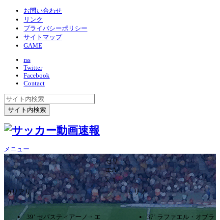
お問い合わせ
リンク
プライバシーポリシー
サイトマップ
GAME
rss
Twitter
Facebook
Contact
メニュー
セリ
エA
2ｰ1
カリアリ
トリノ
39’ セバスティアーノ・エ
37’ ラファエル・オブラ