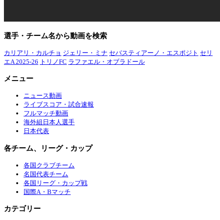
選手・チーム名から動画を検索
カリアリ・カルチョ
ジェリー・ミナ
セバスティアーノ・エスポジト
セリ
エA 2025-26
トリノFC
ラファエル・オブラドール
メニュー
ニュース動画
ライブスコア・試合速報
フルマッチ動画
海外組日本人選手
日本代表
各チーム、リーグ・カップ
各国クラブチーム
名国代表チーム
各国リーグ・カップ戦
国際A・Bマッチ
カテゴリー