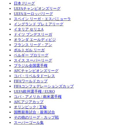
日本 Jリーグ
UEFAチャンピオンズリーグ
UEFAヨーロッパリーグ
スペイン リーガ・エスパニョーラ
イングランド プレミアリーグ
イタリア セリエA
ドイツ ブンデスリーガ
オランダ エールディビジ
フランス リーグ・アン
ポルトガル リーガ
ベルギー プロリーグ
スイス スーパーリーグ
ブラジル全国選手権
AFCチャンピオンズリーグ
コパ・リベルタドーレス
FIFAワールドカップ
FIFAコンフェデレーションズカップ
UEFA欧州選手権 / EURO
コパ・アメリカ / 南米選手権
AFCアジアカップ
オリンピック / 五輪
国際親善試合・親善試合
その他のリーグ・カップ戦
スーパーゴール集