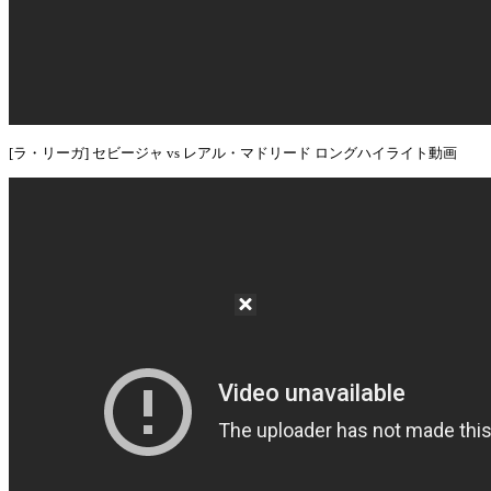
[ラ・リーガ] セビージャ vs レアル・マドリード ロングハイライト動画