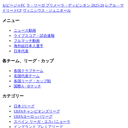
セビージャFC
ラ・リーガ プリメーラ・ディビシオン 2025-26
レアル・マ
ドリードCF
ヴィニシウス・ジュニオール
メニュー
ニュース動画
ライブスコア・試合速報
フルマッチ動画
海外組日本人選手
日本代表
各チーム、リーグ・カップ
各国クラブチーム
名国代表チーム
各国リーグ・カップ戦
国際A・Bマッチ
カテゴリー
日本 Jリーグ
UEFAチャンピオンズリーグ
UEFAヨーロッパリーグ
スペイン リーガ・エスパニョーラ
イングランド プレミアリーグ