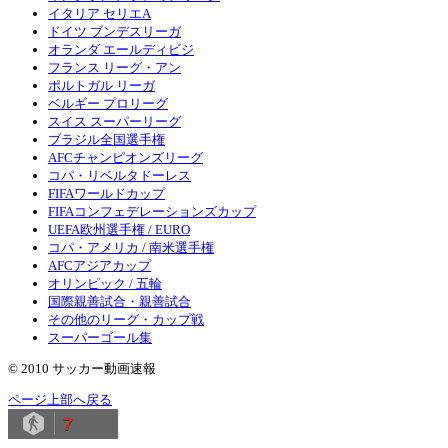
イタリア セリエA
ドイツ ブンデスリーガ
オランダ エールディビジ
フランス リーグ・アン
ポルトガル リーガ
ベルギー プロリーグ
スイス スーパーリーグ
ブラジル全国選手権
AFCチャンピオンズリーグ
コパ・リベルタドーレス
FIFAワールドカップ
FIFAコンフェデレーションズカップ
UEFA欧州選手権 / EURO
コパ・アメリカ / 南米選手権
AFCアジアカップ
オリンピック / 五輪
国際親善試合・親善試合
その他のリーグ・カップ戦
スーパーゴール集
© 2010 サッカー動画速報
ページ上部へ戻る
7