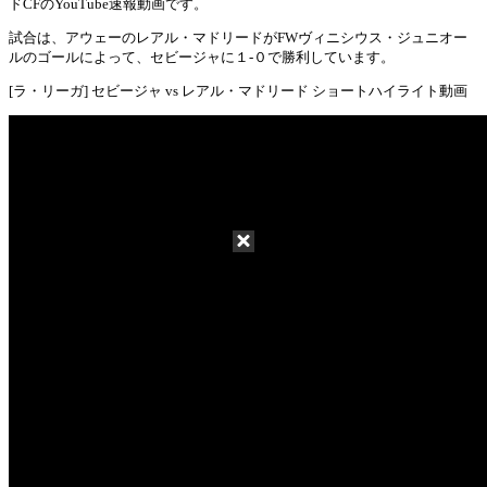
Mute
ドCFのYouTube速報動画です。
試合は、アウェーのレアル・マドリードがFWヴィニシウス・ジュニオー
ルのゴールによって、セビージャに１-０で勝利しています。
[ラ・リーガ] セビージャ vs レアル・マドリード ショートハイライト動画