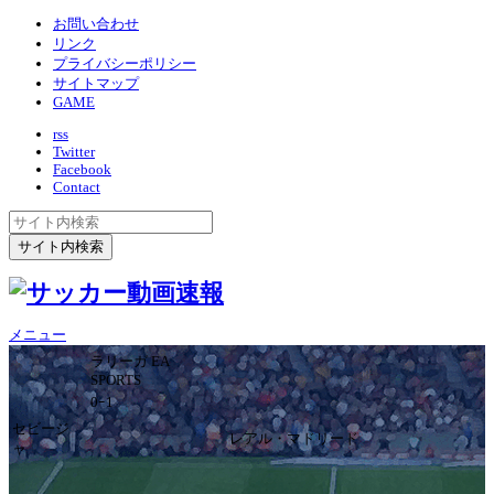
お問い合わせ
リンク
プライバシーポリシー
サイトマップ
GAME
rss
Twitter
Facebook
Contact
メニュー
ラリーガ EA
SPORTS
0ｰ1
セビージ
レアル・マドリード
ャ