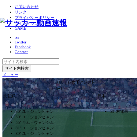
お問い合わせ
リンク
プライバシーポリシー
サイトマップ
GAME
rss
Twitter
Facebook
Contact
メニュー
AFC U17女子アジア杯
5ｰ1
北朝鮮
日本
30’ ユ・ジョンヒャン
53’ 林祐未
50’ ユ・ジョンヒャン
55’ キム・ウォンシム
81’ ユ・ジョンヒャン
89’ ユ・ジョンヒャン