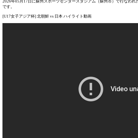
2026年05月17日に蘇州スポーツセンタースタジアム（蘇州市）で行なわれた「
です。
[U17女子アジア杯] 北朝鮮 vs 日本 ハイライト動画