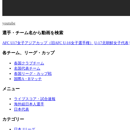
youtube
選手・チーム名から動画を検索
AFC U17女子アジアカップ（旧AFC U-16女子選手権）
U-17北朝鮮女子代表
各チーム、リーグ・カップ
各国クラブチーム
名国代表チーム
各国リーグ・カップ戦
国際A・Bマッチ
メニュー
ライブスコア・試合速報
海外組日本人選手
日本代表
カテゴリー
日本 Jリーグ