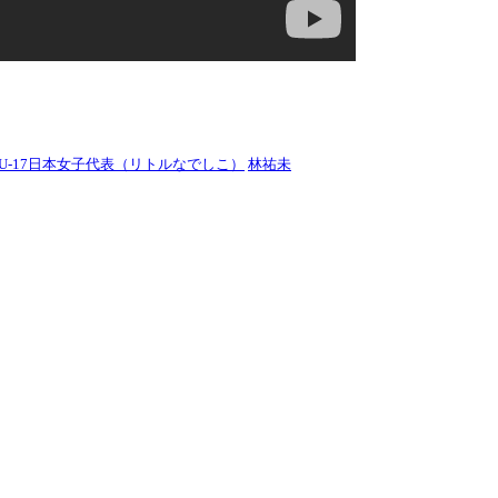
U-17日本女子代表（リトルなでしこ）
林祐未