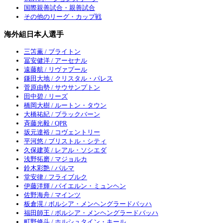
国際親善試合・親善試合
その他のリーグ・カップ戦
海外組日本人選手
三笘薫 / ブライトン
冨安健洋 / アーセナル
遠藤航 / リヴァプール
鎌田大地 / クリスタル・パレス
菅原由勢 / サウサンプトン
田中碧 / リーズ
橋岡大樹 / ルートン・タウン
大橋祐紀 / ブラックバーン
斉藤光毅 / QPR
坂元達裕 / コヴェントリー
平河悠 / ブリストル・シティ
久保建英 / レアル・ソシエダ
浅野拓磨 / マジョルカ
鈴木彩艶 / パルマ
堂安律 / フライブルク
伊藤洋輝 / バイエルン・ミュンヘン
佐野海舟 / マインツ
板倉滉 / ボルシア・メンヘングラードバッハ
福田師王 / ボルシア・メンヘングラードバッハ
町野修斗 / ホルシュタイン・キール