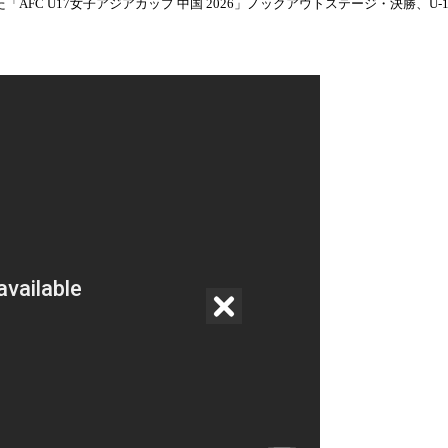
AFC U17女子アジアカップ 中国 2026」ノックアウトステージ・決勝、U-1