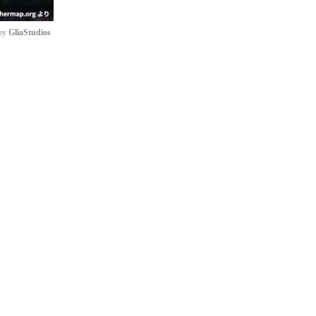
by 
GliaStudios
e