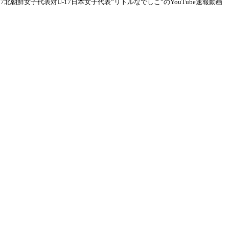
7北朝鮮女子代表対U-17日本女子代表”リトルなでしこ”のYouTube速報動画