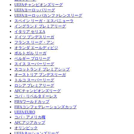
UEFAチャンピオンズリーグ
UEFAヨーロッパリーグ
UEFAヨーロッパカンファレンスリーグ
スペイン リーガ・エスパニョーラ
イングランド プレミアリーグ
イタリア セリエA
ドイツ ブンデスリーガ
フランス リーグ・アン
オランダ エールディビジ
ポルトガル リーガ
ベルギー プロリーグ
スイス スーパーリーグ
スコットランド プレミアシップ
オーストリア ブンデスリーガ
トルコ スーパーリーグ
ロシア プレミアリーグ
AFCチャンピオンズリーグ
コパ・リベルタドーレス
FIFAワールドカップ
FIFAコンフェデレーションズカップ
UEFA EURO
コパ・アメリカ権
AFCアジアカップ
オリンピック
UEFAネーションズリーグ