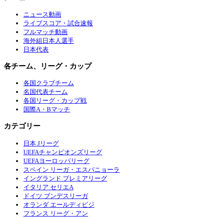
ニュース動画
ライブスコア・試合速報
フルマッチ動画
海外組日本人選手
日本代表
各チーム、リーグ・カップ
各国クラブチーム
名国代表チーム
各国リーグ・カップ戦
国際A・Bマッチ
カテゴリー
日本 Jリーグ
UEFAチャンピオンズリーグ
UEFAヨーロッパリーグ
スペイン リーガ・エスパニョーラ
イングランド プレミアリーグ
イタリア セリエA
ドイツ ブンデスリーガ
オランダ エールディビジ
フランス リーグ・アン