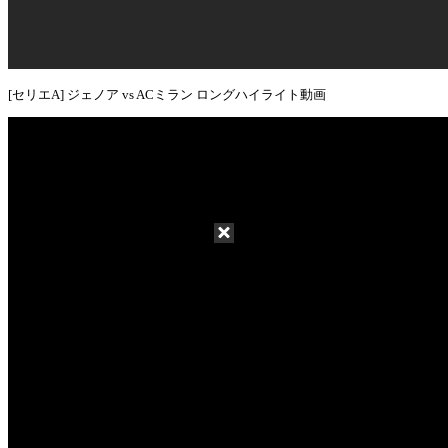
[セリエA] ジェノア vs ACミラン ロングハイライト動画