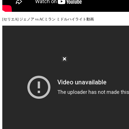
[セリエA] ジェノア vs ACミラン ミドルハイライト動画