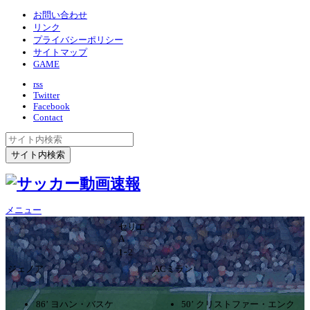
お問い合わせ
リンク
プライバシーポリシー
サイトマップ
GAME
rss
Twitter
Facebook
Contact
メニュー
セリエ
A
1ｰ2
ジェノア
ACミラン
86’ ヨハン・バスケ
50’ クリストファー・エンク