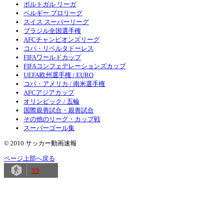
ポルトガル リーガ
ベルギー プロリーグ
スイス スーパーリーグ
ブラジル全国選手権
AFCチャンピオンズリーグ
コパ・リベルタドーレス
FIFAワールドカップ
FIFAコンフェデレーションズカップ
UEFA欧州選手権 / EURO
コパ・アメリカ / 南米選手権
AFCアジアカップ
オリンピック / 五輪
国際親善試合・親善試合
その他のリーグ・カップ戦
スーパーゴール集
© 2010 サッカー動画速報
ページ上部へ戻る
12