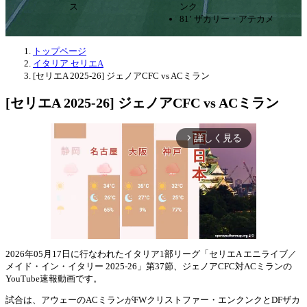
ス
ンク
81’ ザカリー・アテカメ
トップページ
イタリア セリエA
[セリエA 2025-26] ジェノアCFC vs ACミラン
[セリエA 2025-26] ジェノアCFC vs ACミラン
詳しく見る
arrow_forward_ios
2026年05月17日に行なわれたイタリア1部リーグ「セリエA エニライブ／
メイド・イン・イタリー 2025-26」第37節、ジェノアCFC対ACミランの
Mute
YouTube速報動画です。
試合は、アウェーのACミランがFWクリストファー・エンクンクとDFザカ