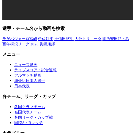
選手・チーム名から動画を検索
テゲバジャーロ宮崎
伊佐耕平
土信田悠生
大分トリニータ
明治安田J2・J3
百年構想リーグ 2026
眞鍋旭輝
メニュー
ニュース動画
ライブスコア・試合速報
フルマッチ動画
海外組日本人選手
日本代表
各チーム、リーグ・カップ
各国クラブチーム
名国代表チーム
各国リーグ・カップ戦
国際A・Bマッチ
カテゴリー