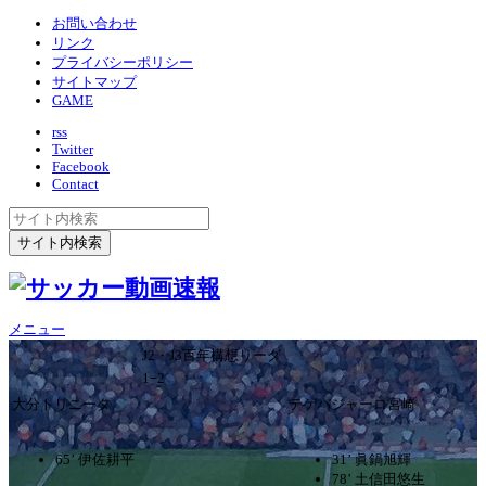
お問い合わせ
リンク
プライバシーポリシー
サイトマップ
GAME
rss
Twitter
Facebook
Contact
メニュー
J2・J3百年構想リーグ
1ｰ2
大分トリニータ
テゲバジャーロ宮崎
65’ 伊佐耕平
31’ 眞鍋旭輝
78’ 土信田悠生