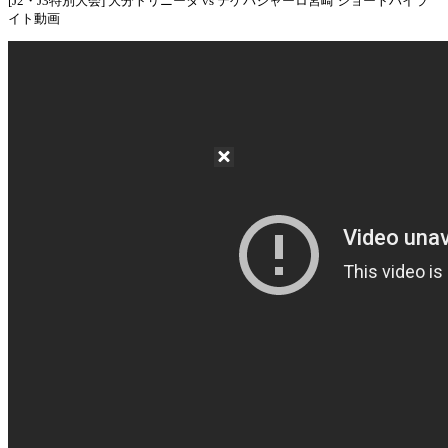
[J2・J3特別大会] 大分トリニータ vs テゲバジャーロ宮崎 ショートハイラ
イト動画