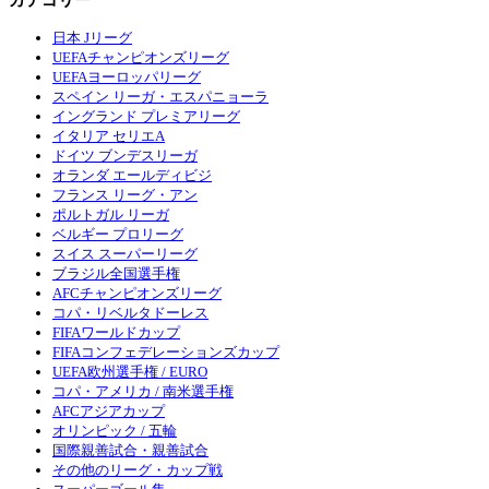
日本 Jリーグ
UEFAチャンピオンズリーグ
UEFAヨーロッパリーグ
スペイン リーガ・エスパニョーラ
イングランド プレミアリーグ
イタリア セリエA
ドイツ ブンデスリーガ
オランダ エールディビジ
フランス リーグ・アン
ポルトガル リーガ
ベルギー プロリーグ
スイス スーパーリーグ
ブラジル全国選手権
AFCチャンピオンズリーグ
コパ・リベルタドーレス
FIFAワールドカップ
FIFAコンフェデレーションズカップ
UEFA欧州選手権 / EURO
コパ・アメリカ / 南米選手権
AFCアジアカップ
オリンピック / 五輪
国際親善試合・親善試合
その他のリーグ・カップ戦