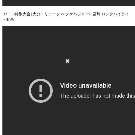
[J2・J3特別大会] 大分トリニータ vs テゲバジャーロ宮崎 ロングハイライ
ト動画