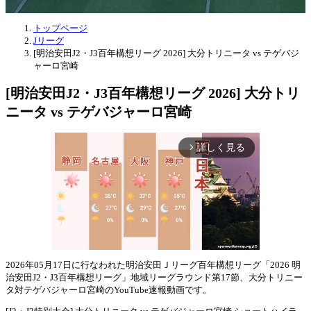
トップページ
Jリーグ
[明治安田J2・J3百年構想リーグ 2026] 大分トリニータ vs テゲバジ
ャーロ宮崎
[明治安田J2・J3百年構想リーグ 2026] 大分トリ
ニータ vs テゲバジャーロ宮崎
詳しく見る
arrow_forward_ios
2026年05月17日に行なわれた明治安田Ｊリーグ百年構想リーグ「2026 明
治安田J2・J3百年構想リーグ」地域リーグラウンド第17節、大分トリニー
Mute
タ対テゲバジャーロ宮崎のYouTube速報動画です。