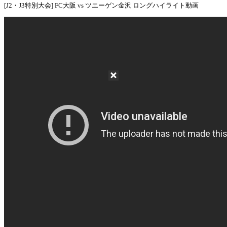
[J2・J3特別大会] FC大阪 vs ツエーゲン金沢 ロングハイライト動画