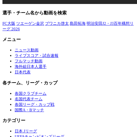
選手・チーム名から動画を検索
FC大阪
ツエーゲン金沢
ブワニカ啓太
島田拓海
明治安田J2・J3百年構想リ
ーグ 2026
メニュー
ニュース動画
ライブスコア・試合速報
フルマッチ動画
海外組日本人選手
日本代表
各チーム、リーグ・カップ
各国クラブチーム
名国代表チーム
各国リーグ・カップ戦
国際A・Bマッチ
カテゴリー
日本 Jリーグ
UEFAチャンピオンズリーグ