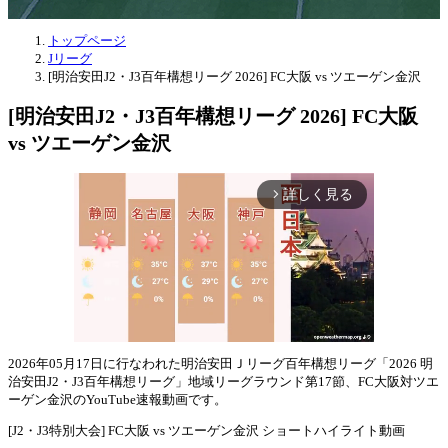
トップページ
Jリーグ
[明治安田J2・J3百年構想リーグ 2026] FC大阪 vs ツエーゲン金沢
[明治安田J2・J3百年構想リーグ 2026] FC大阪
vs ツエーゲン金沢
詳しく見る
arrow_forward_ios
2026年05月17日に行なわれた明治安田Ｊリーグ百年構想リーグ「2026 明
治安田J2・J3百年構想リーグ」地域リーグラウンド第17節、FC大阪対ツエ
Mute
ーゲン金沢のYouTube速報動画です。
[J2・J3特別大会] FC大阪 vs ツエーゲン金沢 ショートハイライト動画