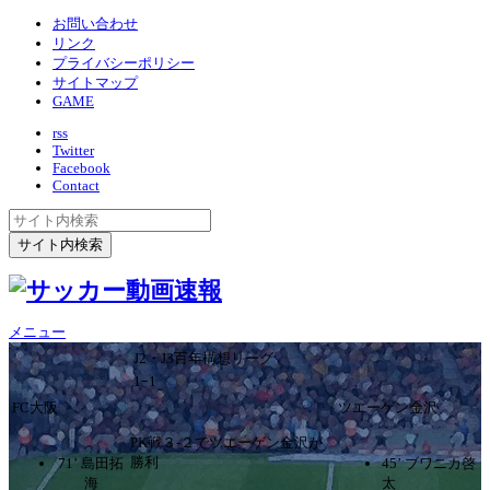
お問い合わせ
リンク
プライバシーポリシー
サイトマップ
GAME
rss
Twitter
Facebook
Contact
メニュー
J2・J3百年構想リーグ
1ｰ1
FC大阪
ツエーゲン金沢
PK戦３-２でツエーゲン金沢が
勝利
71’ 島田拓
45’ ブワニカ啓
海
太