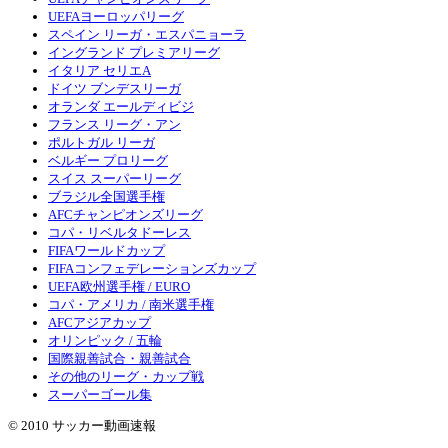
UEFAヨーロッパリーグ
スペイン リーガ・エスパニョーラ
イングランド プレミアリーグ
イタリア セリエA
ドイツ ブンデスリーガ
オランダ エールディビジ
フランス リーグ・アン
ポルトガル リーガ
ベルギー プロリーグ
スイス スーパーリーグ
ブラジル全国選手権
AFCチャンピオンズリーグ
コパ・リベルタドーレス
FIFAワールドカップ
FIFAコンフェデレーションズカップ
UEFA欧州選手権 / EURO
コパ・アメリカ / 南米選手権
AFCアジアカップ
オリンピック / 五輪
国際親善試合・親善試合
その他のリーグ・カップ戦
スーパーゴール集
© 2010 サッカー動画速報