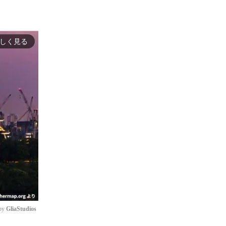
しく見る
by 
GliaStudios