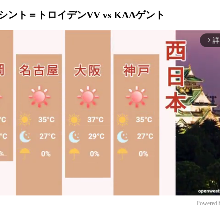
 シント＝トロイデンVV vs KAAゲント
詳
arrow_forward_ios
Powered 