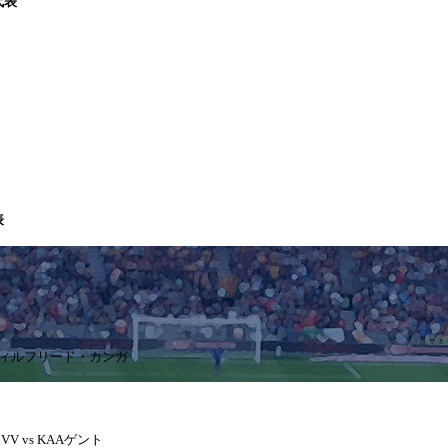
代表
表
 ウィルフリード・カンガ
V vs KAAゲント