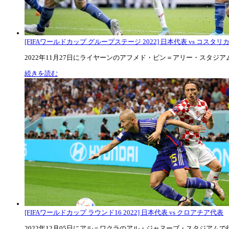
[FIFAワールドカップ グループステージ 2022] 日本代表 vs コスタリカ代
2022年11月27日にライヤーンのアフメド・ビン＝アリー・スタジアムで
続きを読む
[FIFAワールドカップ ラウンド16 2022] 日本代表 vs クロアチア代表
2022年12月05日にアル＝ワクラのアル・ジャヌーブ・スタジアムで行な