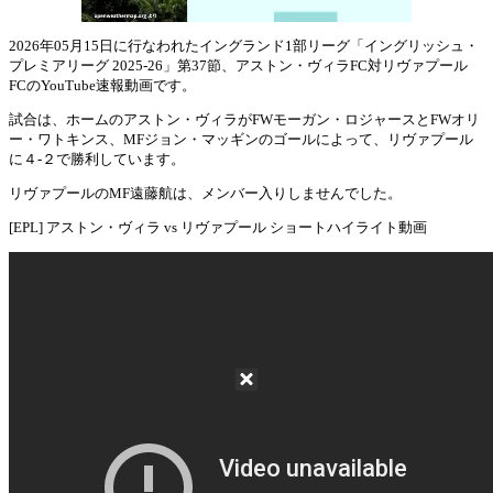
2026年05月15日に行なわれたイングランド1部リーグ「イングリッシュ・
プレミアリーグ 2025-26」第37節、アストン・ヴィラFC対リヴァプール
Mute
FCのYouTube速報動画です。
試合は、ホームのアストン・ヴィラがFWモーガン・ロジャースとFWオリ
ー・ワトキンス、MFジョン・マッギンのゴールによって、リヴァプール
に４-２で勝利しています。
リヴァプールのMF遠藤航は、メンバー入りしませんでした。
[EPL] アストン・ヴィラ vs リヴァプール ショートハイライト動画