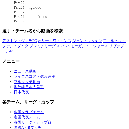
Part.02
Part.01
hgcloud
Part.02
Part.01
minochinos
Part.02
選手・チーム名から動画を検索
アストン・ヴィラFC
オリー・ワトキンス
ジョン・マッギン
フィルヒル・
ファン・ダイク
プレミアリーグ 2025-26
モーガン・ロジャース
リヴァプ
ールFC
メニュー
ニュース動画
ライブスコア・試合速報
フルマッチ動画
海外組日本人選手
日本代表
各チーム、リーグ・カップ
各国クラブチーム
名国代表チーム
各国リーグ・カップ戦
国際A・Bマッチ