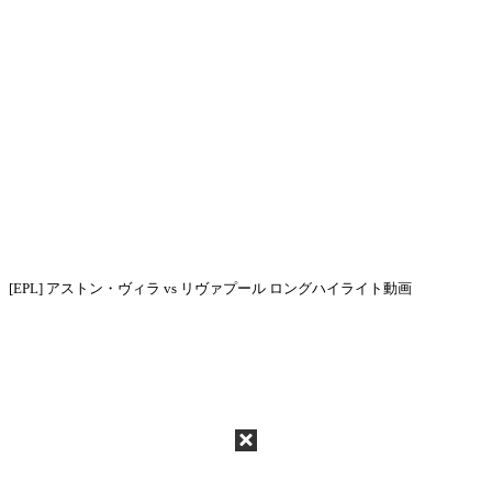
[EPL] アストン・ヴィラ vs リヴァプール ロングハイライト動画