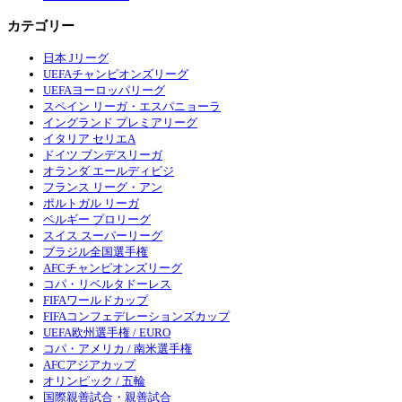
カテゴリー
日本 Jリーグ
UEFAチャンピオンズリーグ
UEFAヨーロッパリーグ
スペイン リーガ・エスパニョーラ
イングランド プレミアリーグ
イタリア セリエA
ドイツ ブンデスリーガ
オランダ エールディビジ
フランス リーグ・アン
ポルトガル リーガ
ベルギー プロリーグ
スイス スーパーリーグ
ブラジル全国選手権
AFCチャンピオンズリーグ
コパ・リベルタドーレス
FIFAワールドカップ
FIFAコンフェデレーションズカップ
UEFA欧州選手権 / EURO
コパ・アメリカ / 南米選手権
AFCアジアカップ
オリンピック / 五輪
国際親善試合・親善試合