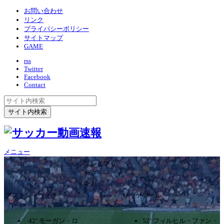
お問い合わせ
リンク
プライバシーポリシー
サイトマップ
GAME
rss
Twitter
Facebook
Contact
メニュー
プレミアリ
ーグ
4ｰ2
アストン・ヴィラ
リヴァプール
42’ モーガン・ロ
52’ フィルヒル・ファン・