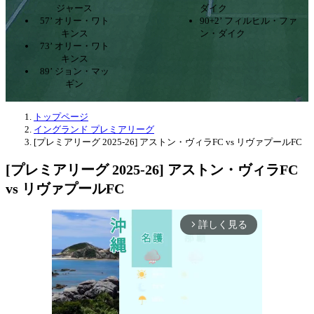
ジャース
ダイク
57’ オリー・ワト
90+2’ フィルヒル・ファ
キンス
ン・ダイク
73’ オリー・ワト
キンス
89’ ジョン・マッ
ギン
トップページ
イングランド プレミアリーグ
[プレミアリーグ 2025-26] アストン・ヴィラFC vs リヴァプールFC
[プレミアリーグ 2025-26] アストン・ヴィラFC
vs リヴァプールFC
詳しく見る
arrow_forward_ios