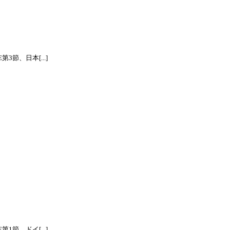
節、日本[...]
節、ドイ[...]