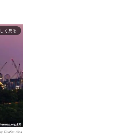
しく見る
by 
GliaStudios