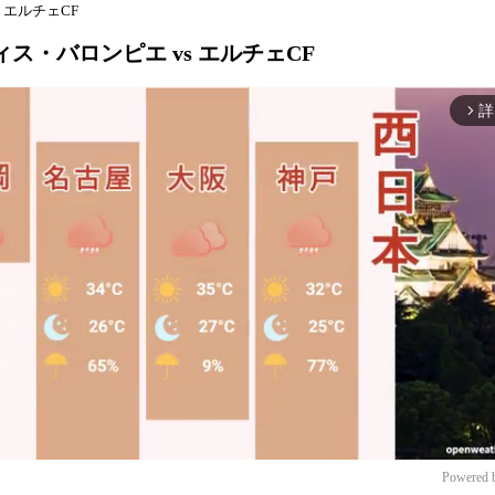
 エルチェCF
ティス・バロンピエ vs エルチェCF
詳
arrow_forward_ios
Powered 