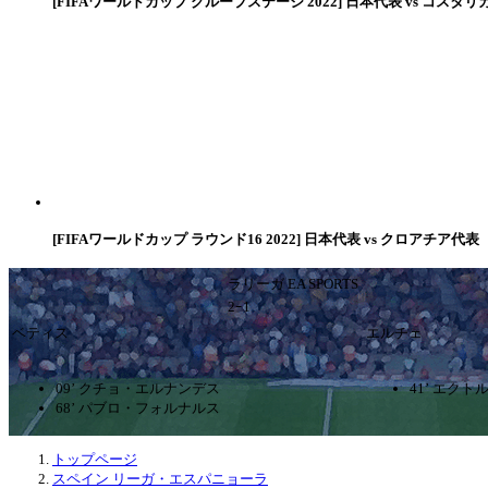
[FIFAワールドカップ グループステージ 2022] 日本代表 vs コスタリ
[FIFAワールドカップ ラウンド16 2022] 日本代表 vs クロアチア代表
ラリーガ EA SPORTS
2ｰ1
ベティス
エルチェ
09’ クチョ・エルナンデス
41’ エク
68’ パブロ・フォルナルス
トップページ
スペイン リーガ・エスパニョーラ