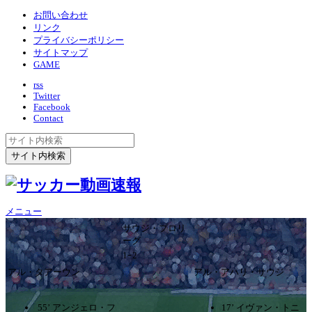
お問い合わせ
リンク
プライバシーポリシー
サイトマップ
GAME
rss
Twitter
Facebook
Contact
メニュー
サウジ・プロリ
ーグ
1ｰ2
アル・タアーウン
アル・アハリ・サウジ
55’ アンジェロ・フ
17’ イヴァン・トニ