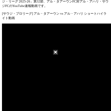
ジ・リーグ 2025-26」第32節、アル・タアーウンFC対アル・アハリ・サウ
Mute
ジFCのYouTube速報動画です。
[サウジ・プロリーグ] アル・タアーウン vs アル・アハリ ショートハイラ
イト動画