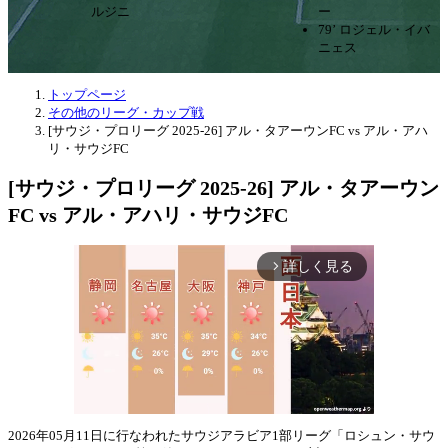
ルジニ
ー
79’ ロジェル・イバ
ニェス
トップページ
その他のリーグ・カップ戦
[サウジ・プロリーグ 2025-26] アル・タアーウンFC vs アル・アハ
リ・サウジFC
[サウジ・プロリーグ 2025-26] アル・タアーウン
FC vs アル・アハリ・サウジFC
詳しく見る
arrow_forward_ios
2026年05月11日に行なわれたサウジアラビア1部リーグ「ロシュン・サウ