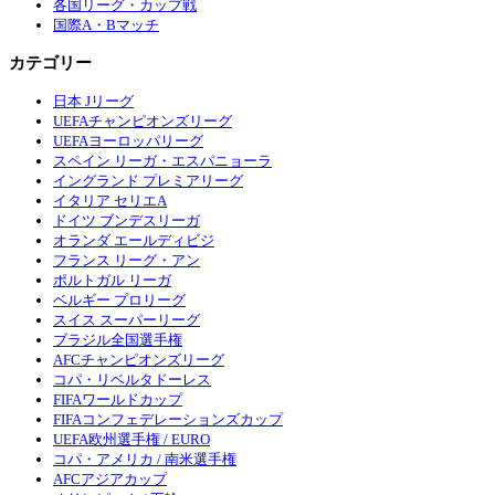
各国リーグ・カップ戦
国際A・Bマッチ
カテゴリー
日本 Jリーグ
UEFAチャンピオンズリーグ
UEFAヨーロッパリーグ
スペイン リーガ・エスパニョーラ
イングランド プレミアリーグ
イタリア セリエA
ドイツ ブンデスリーガ
オランダ エールディビジ
フランス リーグ・アン
ポルトガル リーガ
ベルギー プロリーグ
スイス スーパーリーグ
ブラジル全国選手権
AFCチャンピオンズリーグ
コパ・リベルタドーレス
FIFAワールドカップ
FIFAコンフェデレーションズカップ
UEFA欧州選手権 / EURO
コパ・アメリカ / 南米選手権
AFCアジアカップ