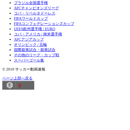
ブラジル全国選手権
AFCチャンピオンズリーグ
コパ・リベルタドーレス
FIFAワールドカップ
FIFAコンフェデレーションズカップ
UEFA欧州選手権 / EURO
コパ・アメリカ / 南米選手権
AFCアジアカップ
オリンピック / 五輪
国際親善試合・親善試合
その他のリーグ・カップ戦
スーパーゴール集
© 2010 サッカー動画速報
ページ上部へ戻る
9