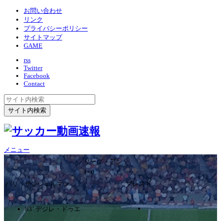
お問い合わせ
リンク
プライバシーポリシー
サイトマップ
GAME
rss
Twitter
Facebook
Contact
メニュー
リーグ・アン
1ｰ0
パリ・サンジェルマン
ブレスト
83’ デジレ・ドゥエ