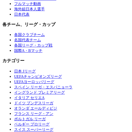
フルマッチ動画
海外組日本人選手
日本代表
各チーム、リーグ・カップ
各国クラブチーム
名国代表チーム
各国リーグ・カップ戦
国際A・Bマッチ
カテゴリー
日本 Jリーグ
UEFAチャンピオンズリーグ
UEFAヨーロッパリーグ
スペイン リーガ・エスパニョーラ
イングランド プレミアリーグ
イタリア セリエA
ドイツ ブンデスリーガ
オランダ エールディビジ
フランス リーグ・アン
ポルトガル リーガ
ベルギー プロリーグ
スイス スーパーリーグ