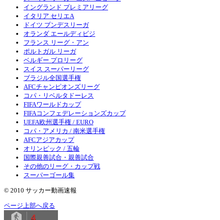
イングランド プレミアリーグ
イタリア セリエA
ドイツ ブンデスリーガ
オランダ エールディビジ
フランス リーグ・アン
ポルトガル リーガ
ベルギー プロリーグ
スイス スーパーリーグ
ブラジル全国選手権
AFCチャンピオンズリーグ
コパ・リベルタドーレス
FIFAワールドカップ
FIFAコンフェデレーションズカップ
UEFA欧州選手権 / EURO
コパ・アメリカ / 南米選手権
AFCアジアカップ
オリンピック / 五輪
国際親善試合・親善試合
その他のリーグ・カップ戦
スーパーゴール集
© 2010 サッカー動画速報
ページ上部へ戻る
4