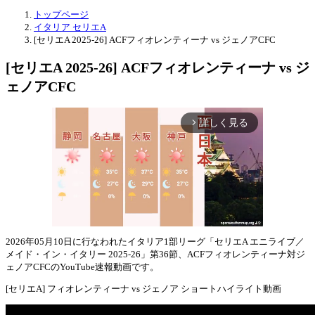
トップページ
イタリア セリエA
[セリエA 2025-26] ACFフィオレンティーナ vs ジェノアCFC
[セリエA 2025-26] ACFフィオレンティーナ vs ジ
ェノアCFC
詳しく見る
arrow_forward_ios
2026年05月10日に行なわれたイタリア1部リーグ「セリエA エニライブ／
メイド・イン・イタリー 2025-26」第36節、ACFフィオレンティーナ対ジ
Mute
ェノアCFCのYouTube速報動画です。
[セリエA] フィオレンティーナ vs ジェノア ショートハイライト動画