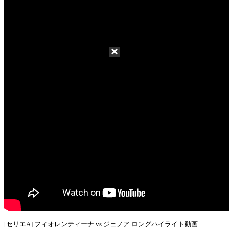
[セリエA] フィオレンティーナ vs ジェノア ロングハイライト動画