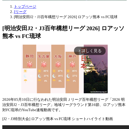
トップページ
Jリーグ
[明治安田J2・J3百年構想リーグ 2026] ロアッソ熊本 vs FC琉球
[明治安田J2・J3百年構想リーグ 2026] ロアッソ
熊本 vs FC琉球
詳しく見る
arrow_forward_ios
2026年05月10日に行なわれた明治安田Ｊリーグ百年構想リーグ「2026 明
治安田J2・J3百年構想リーグ」地域リーグラウンド第16節、ロアッソ熊本
Mute
対FC琉球のYouTube速報動画です。
[J2・J3特別大会] ロアッソ熊本 vs FC琉球 ショートハイライト動画