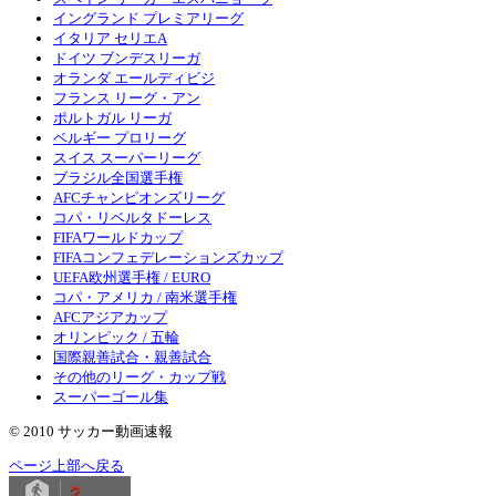
イングランド プレミアリーグ
イタリア セリエA
ドイツ ブンデスリーガ
オランダ エールディビジ
フランス リーグ・アン
ポルトガル リーガ
ベルギー プロリーグ
スイス スーパーリーグ
ブラジル全国選手権
AFCチャンピオンズリーグ
コパ・リベルタドーレス
FIFAワールドカップ
FIFAコンフェデレーションズカップ
UEFA欧州選手権 / EURO
コパ・アメリカ / 南米選手権
AFCアジアカップ
オリンピック / 五輪
国際親善試合・親善試合
その他のリーグ・カップ戦
スーパーゴール集
© 2010 サッカー動画速報
ページ上部へ戻る
2