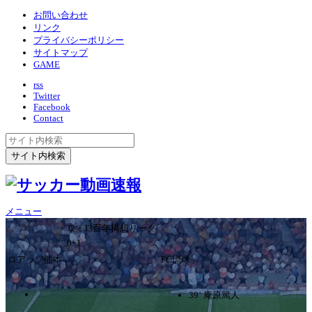
お問い合わせ
リンク
プライバシーポリシー
サイトマップ
GAME
rss
Twitter
Facebook
Contact
メニュー
J2・J3百年構想リーグ
0ｰ1
ロアッソ熊本
FC琉球
39’ 庵原篤人