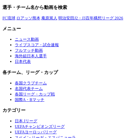
選手・チーム名から動画を検索
FC琉球
ロアッソ熊本
庵原篤人
明治安田J2・J3百年構想リーグ 2026
メニュー
ニュース動画
ライブスコア・試合速報
フルマッチ動画
海外組日本人選手
日本代表
各チーム、リーグ・カップ
各国クラブチーム
名国代表チーム
各国リーグ・カップ戦
国際A・Bマッチ
カテゴリー
日本 Jリーグ
UEFAチャンピオンズリーグ
UEFAヨーロッパリーグ
スペイン リーガ・エスパニョーラ