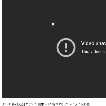
[J2・J3特別大会] ロアッソ熊本 vs FC琉球 ロングハイライト動画