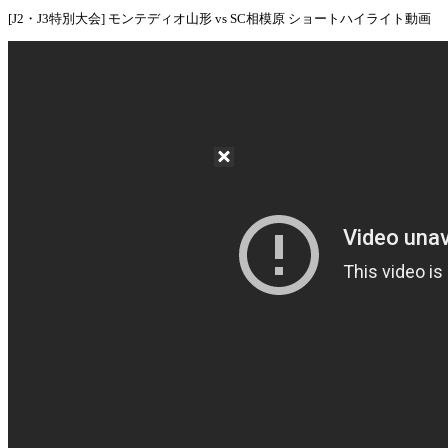
[J2・J3特別大会] モンテディオ山形 vs SC相模原 ショートハイライト動画