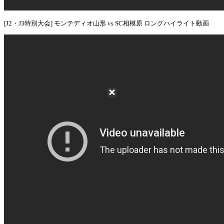
[J2・J3特別大会] モンテディオ山形 vs SC相模原 ロングハイライト動画