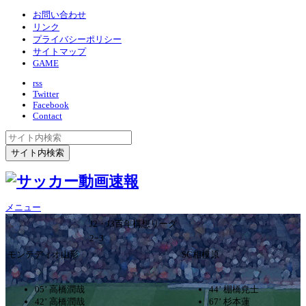
お問い合わせ
リンク
プライバシーポリシー
サイトマップ
GAME
rss
Twitter
Facebook
Contact
メニュー
J2・J3百年構想リーグ
2ｰ3
モンテディオ山形
SC相模原
05’ 高橋潤哉
44’ 棚橋尭士
42’ 高橋潤哉
67’ 杉本蓮