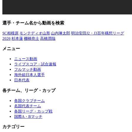
選手・チーム名から動画を検索
SC相模原
モンテディオ山形
山内琳太郎
明治安田J2・J3百年構想リーグ
2026
杉本蓮
棚橋尭士
高橋潤哉
メニュー
ニュース動画
ライブスコア・試合速報
フルマッチ動画
海外組日本人選手
日本代表
各チーム、リーグ・カップ
各国クラブチーム
名国代表チーム
各国リーグ・カップ戦
国際A・Bマッチ
カテゴリー