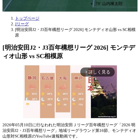
79’ 山内琳太郎
トップページ
Jリーグ
[明治安田J2・J3百年構想リーグ 2026] モンテディオ山形 vs SC相模
原
[明治安田J2・J3百年構想リーグ 2026] モンテデ
ィオ山形 vs SC相模原
詳しく見る
arrow_forward_ios
2026年05月10日に行なわれた明治安田Ｊリーグ百年構想リーグ「2026 明
治安田J2・J3百年構想リーグ」地域リーグラウンド第16節、モンテディオ
Mute
山形対SC相模原のYouTube速報動画です。