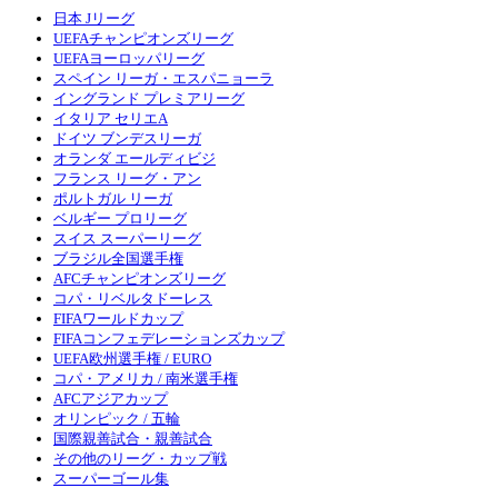
日本 Jリーグ
UEFAチャンピオンズリーグ
UEFAヨーロッパリーグ
スペイン リーガ・エスパニョーラ
イングランド プレミアリーグ
イタリア セリエA
ドイツ ブンデスリーガ
オランダ エールディビジ
フランス リーグ・アン
ポルトガル リーガ
ベルギー プロリーグ
スイス スーパーリーグ
ブラジル全国選手権
AFCチャンピオンズリーグ
コパ・リベルタドーレス
FIFAワールドカップ
FIFAコンフェデレーションズカップ
UEFA欧州選手権 / EURO
コパ・アメリカ / 南米選手権
AFCアジアカップ
オリンピック / 五輪
国際親善試合・親善試合
その他のリーグ・カップ戦
スーパーゴール集