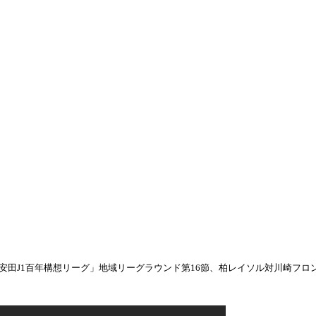
明治安田J1百年構想リーグ」地域リーグラウンド第16節、柏レイソル対川崎フロン