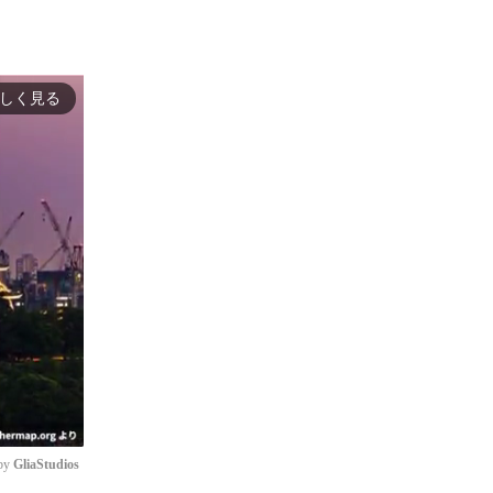
しく見る
by 
GliaStudios