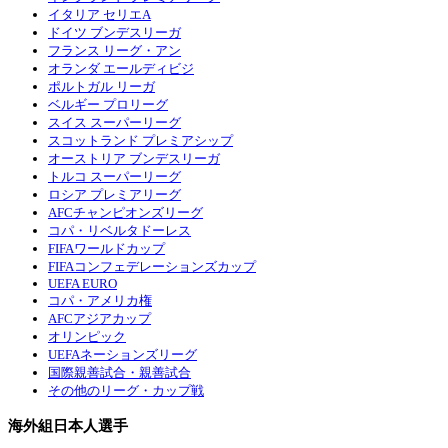
イタリア セリエA
ドイツ ブンデスリーガ
フランス リーグ・アン
オランダ エールディビジ
ポルトガル リーガ
ベルギー プロリーグ
スイス スーパーリーグ
スコットランド プレミアシップ
オーストリア ブンデスリーガ
トルコ スーパーリーグ
ロシア プレミアリーグ
AFCチャンピオンズリーグ
コパ・リベルタドーレス
FIFAワールドカップ
FIFAコンフェデレーションズカップ
UEFA EURO
コパ・アメリカ権
AFCアジアカップ
オリンピック
UEFAネーションズリーグ
国際親善試合・親善試合
その他のリーグ・カップ戦
海外組日本人選手