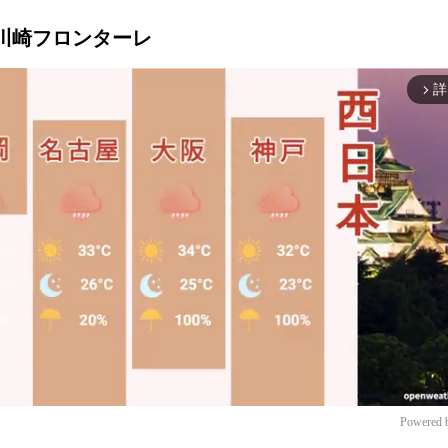
s 川崎フロンターレ
詳
arrow_forward_ios
Powered 