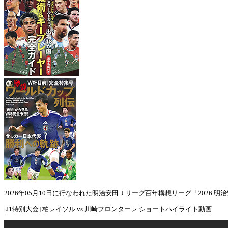
2026年05月10日に行なわれた明治安田Ｊリーグ百年構想リーグ「2026 
[J1特別大会] 柏レイソル vs 川崎フロンターレ ショートハイライト動画