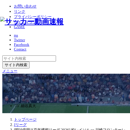
お問い合わせ
リンク
プライバシーポリシー
サイトマップ
GAME
rss
Twitter
Facebook
Contact
メニュー
J1百年構想リーグ
1ｰ0
柏レイソル
川崎フロンターレ
73’ 細谷真大
トップページ
Jリーグ
[明治安田J1百年構想リーグ 2026] 柏レイソル vs 川崎フロンターレ