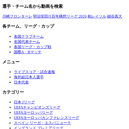
選手・チーム名から動画を検索
川崎フロンターレ
明治安田J1百年構想リーグ 2026
柏レイソル
細谷真大
各チーム、リーグ・カップ
各国クラブチーム
名国代表チーム
各国リーグ・カップ戦
国際A・Bマッチ
メニュー
ライブスコア・試合速報
海外組日本人選手
日本代表
カテゴリー
日本 Jリーグ
UEFAチャンピオンズリーグ
UEFAヨーロッパリーグ
UEFAヨーロッパカンファレンスリーグ
スペイン リーガ・エスパニョーラ
イングランド プレミアリーグ