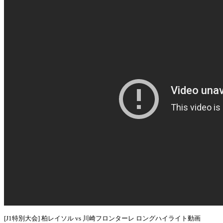
[J1特別大会] 柏レイソル vs 川崎フロンターレ ロングハイライト動画