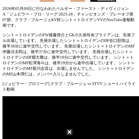
2026年05月09日に行なわれたベルギー・ファースト・ディヴィジョン
A「ジュピラー・プロ・リーグ 2025-26」チャンピオンズ・プレーオフ第
Mute
07節、クラブ・ブルージュKV対シント＝トロイデンVVのYouTube速報動
画です。
シント＝トロイデンのFW後藤啓介とGK小久保玲央ブライアンは、先発フ
ル出場しています。 先発出場したシント＝トロイデンのDF谷口彰悟は、
後半36分に途中交代しています。 先発出場したシント＝トロイデンのMF
伊藤涼太郎は、後半37分に途中交代しています。 先発出場したシント＝
トロイデンのDF畑大雅は、後半19分に途中交代しています。 シント＝ト
ロイデンのMF松澤海斗は、後半29分から途中出場しています。 シント＝
トロイデンのMF新川志音は、出場しませんでした。 シント＝トロイデン
のMF山本理仁は、メンバー入りしませんでした。
[ジュピラー・プロリーグ] クラブ・ブルージュ vs STVV ショートハイライ
ト動画