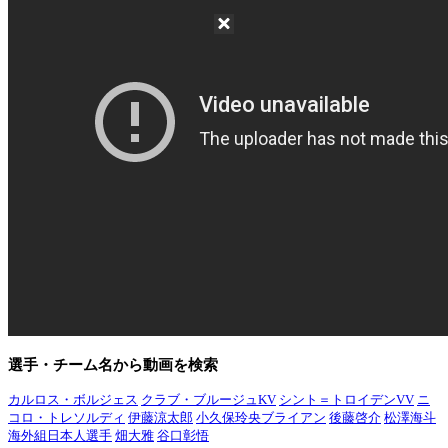
選手・チーム名から動画を検索
カルロス・ボルジェス
クラブ・ブルージュKV
シント＝トロイデンVV
ニ
コロ・トレソルディ
伊藤涼太郎
小久保玲央ブライアン
後藤啓介
松澤海斗
海外組日本人選手
畑大雅
谷口彰悟