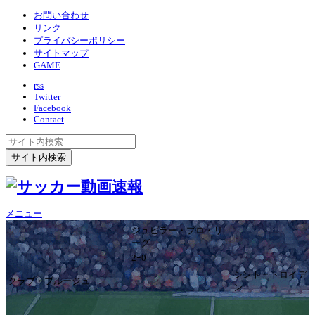
お問い合わせ
リンク
プライバシーポリシー
サイトマップ
GAME
rss
Twitter
Facebook
Contact
メニュー
ジュピラー・プロ・リ
ーグ
2ｰ0
シント＝トロイデ
クラブ・ブルージュ
ン