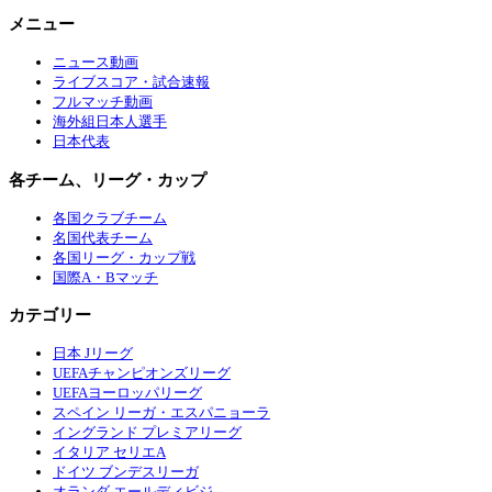
メニュー
ニュース動画
ライブスコア・試合速報
フルマッチ動画
海外組日本人選手
日本代表
各チーム、リーグ・カップ
各国クラブチーム
名国代表チーム
各国リーグ・カップ戦
国際A・Bマッチ
カテゴリー
日本 Jリーグ
UEFAチャンピオンズリーグ
UEFAヨーロッパリーグ
スペイン リーガ・エスパニョーラ
イングランド プレミアリーグ
イタリア セリエA
ドイツ ブンデスリーガ
オランダ エールディビジ