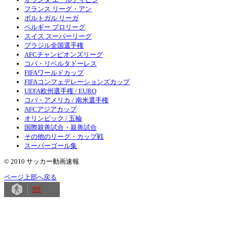
フランス リーグ・アン
ポルトガル リーガ
ベルギー プロリーグ
スイス スーパーリーグ
ブラジル全国選手権
AFCチャンピオンズリーグ
コパ・リベルタドーレス
FIFAワールドカップ
FIFAコンフェデレーションズカップ
UEFA欧州選手権 / EURO
コパ・アメリカ / 南米選手権
AFCアジアカップ
オリンピック / 五輪
国際親善試合・親善試合
その他のリーグ・カップ戦
スーパーゴール集
© 2010 サッカー動画速報
ページ上部へ戻る
22