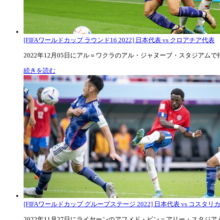
[FIFAワールドカップ ラウンド16 2022] 日本代表 vs クロアチア代表
2022年12月05日にアル＝ワクラのアル・ジャヌーブ・スタジアムで行な
続きを読む
[FIFAワールドカップ グループステージ 2022] 日本代表 vs コスタリカ代
2022年11月27日にライヤーンのアフメド・ビン＝アリー・スタジアムで