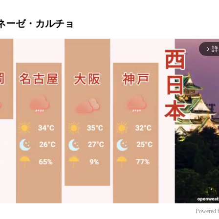
ウディネーゼ・カルチョ
詳
arrow_forward_ios
Powered 