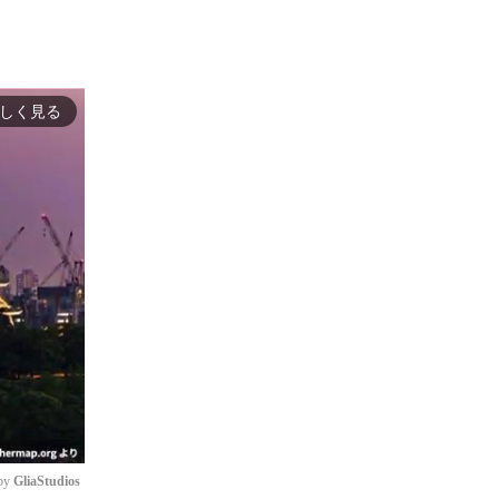
しく見る
by 
GliaStudios