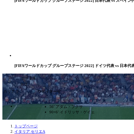
[FIFAワールドカップ グループステージ 2022] 日本代表 vs スペイン
[FIFAワールドカップ グループステージ 2022] ドイツ代表 vs 日本代
セリエA
0ｰ2
カリアリ
ウディネーゼ
56’ アダム・ブクサ
90+6’ イドリッサ・ゲイェ
トップページ
イタリア セリエA