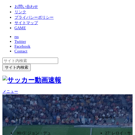
お問い合わせ
リンク
プライバシーポリシー
サイトマップ
GAME
rss
Twitter
Facebook
Contact
メニュー
トルコ スーパーリー
グ
1ｰ1
フェネルバフチェ
ガラタサライ
90+5’ ジョン・デュ
27’ レロイ・サ