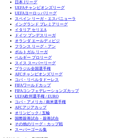
日本 Jリーグ
UEFAチャンピオンズリーグ
UEFAヨーロッパリーグ
スペイン リーガ・エスパニョーラ
イングランド プレミアリーグ
イタリア セリエA
ドイツ ブンデスリーガ
オランダ エールディビジ
フランス リーグ・アン
ポルトガル リーガ
ベルギー プロリーグ
スイス スーパーリーグ
ブラジル全国選手権
AFCチャンピオンズリーグ
コパ・リベルタドーレス
FIFAワールドカップ
FIFAコンフェデレーションズカップ
UEFA欧州選手権 / EURO
コパ・アメリカ / 南米選手権
AFCアジアカップ
オリンピック / 五輪
国際親善試合・親善試合
その他のリーグ・カップ戦
スーパーゴール集