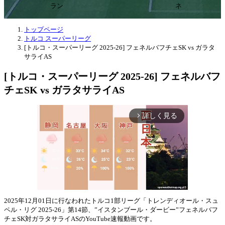
ラン
ネ
トップページ
トルコ スーパーリーグ
[トルコ・スーパーリーグ 2025-26] フェネルバフチェSK vs ガラタ
サライAS
[トルコ・スーパーリーグ 2025-26] フェネルバフ
チェSK vs ガラタサライAS
詳しく見る
arrow_forward_ios
2025年12月01日に行なわれたトルコ1部リーグ「トレンディオール・スュ
ペル・リグ 2025-26」第14節、”イスタンブール・ダービー”フェネルバフ
Mute
チェSK対ガラタサライASのYouTube速報動画です。