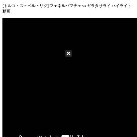
[トルコ・スュペル・リグ] フェネルバフチェ vs ガラタサライ ハイライト
動画