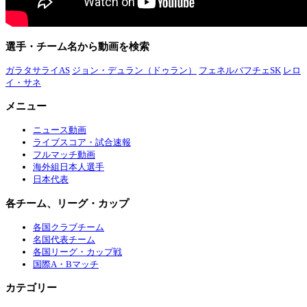
選手・チーム名から動画を検索
ガラタサライAS
ジョン・デュラン（ドゥラン）
フェネルバフチェSK
レロ
イ・サネ
メニュー
ニュース動画
ライブスコア・試合速報
フルマッチ動画
海外組日本人選手
日本代表
各チーム、リーグ・カップ
各国クラブチーム
名国代表チーム
各国リーグ・カップ戦
国際A・Bマッチ
カテゴリー