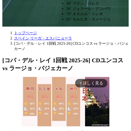
40’ フラン・ペレス
56’ ジェラール・グンバウ
79’ オスカル・トレホ
82’ セルヒオ・カメージョ
トップページ
スペイン リーガ・エスパニョーラ
[コパ・デル・レイ 1回戦 2025-26] CDユンコス vs ラージョ・バジェ
カーノ
[コパ・デル・レイ 1回戦 2025-26] CDユンコス
vs ラージョ・バジェカーノ
詳しく見る
arrow_forward_ios