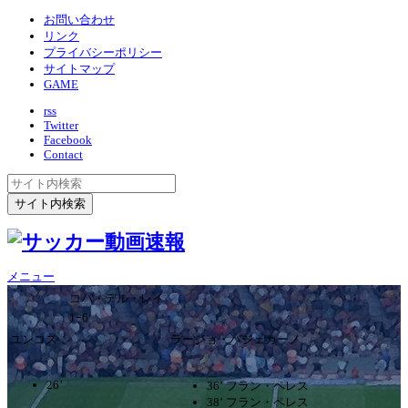
お問い合わせ
リンク
プライバシーポリシー
サイトマップ
GAME
rss
Twitter
Facebook
Contact
メニュー
コパ・デル・レイ
1ｰ6
ユンコス
ラージョ・バジェカーノ
26’
36’ フラン・ペレス
38’ フラン・ペレス