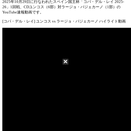
2025年10月29日に行なわれたスペイン国王杯「コパ・デル・レイ 2025-
26」1回戦、CDユンコス（6部）対ラージョ・バジェカーノ（1部）の
Mute
YouTube速報動画です。
[コパ・デル・レイ] ユンコス vs ラージョ・バジェカーノ ハイライト動画