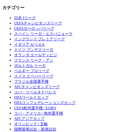
カテゴリー
日本 Jリーグ
UEFAチャンピオンズリーグ
UEFAヨーロッパリーグ
スペイン リーガ・エスパニョーラ
イングランド プレミアリーグ
イタリア セリエA
ドイツ ブンデスリーガ
オランダ エールディビジ
フランス リーグ・アン
ポルトガル リーガ
ベルギー プロリーグ
スイス スーパーリーグ
ブラジル全国選手権
AFCチャンピオンズリーグ
コパ・リベルタドーレス
FIFAワールドカップ
FIFAコンフェデレーションズカップ
UEFA欧州選手権 / EURO
コパ・アメリカ / 南米選手権
AFCアジアカップ
オリンピック / 五輪
国際親善試合・親善試合