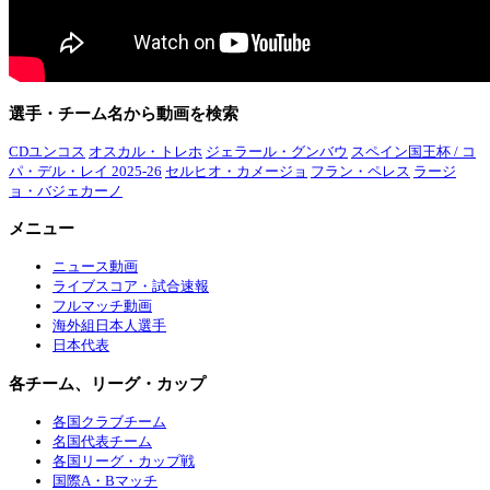
選手・チーム名から動画を検索
CDユンコス
オスカル・トレホ
ジェラール・グンバウ
スペイン国王杯 / コ
パ・デル・レイ 2025-26
セルヒオ・カメージョ
フラン・ペレス
ラージ
ョ・バジェカーノ
メニュー
ニュース動画
ライブスコア・試合速報
フルマッチ動画
海外組日本人選手
日本代表
各チーム、リーグ・カップ
各国クラブチーム
名国代表チーム
各国リーグ・カップ戦
国際A・Bマッチ