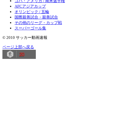
コパ・アメリカ / 南米選手権
AFCアジアカップ
オリンピック / 五輪
国際親善試合・親善試合
その他のリーグ・カップ戦
スーパーゴール集
© 2010 サッカー動画速報
ページ上部へ戻る
20