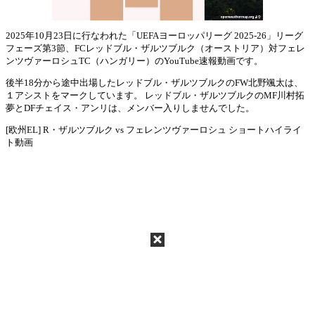
2025年10月23日に行なわれた「UEFAヨーロッパリーグ 2025-26」リーグ
フェーズ第3節、FCレッドブル・ザルツブルク（オーストリア）対フェレ
Mute
ンツヴァーロシュTC（ハンガリー）のYouTube速報動画です。
後半18分から途中出場したレッドブル・ザルツブルクのFW北野颯太は、
１アシストをマークしています。 レッドブル・ザルツブルクのMF川村拓
夢とDFチェイス・アンリは、メンバー入りしませんでした。
[欧州EL] R・ザルツブルク vs フェレンツヴァーロシュ ショートハイライ
ト動画