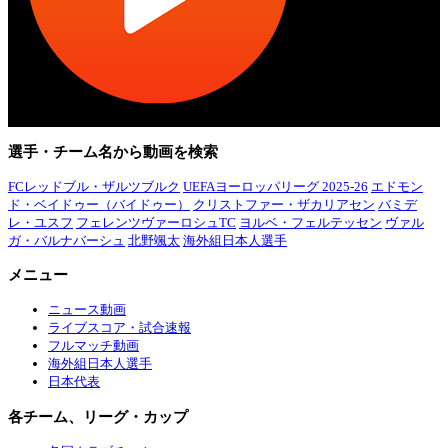
選手・チーム名から動画を検索
FCレッドブル・ザルツブルク
UEFAヨーロッパリーグ 2025-26
エドモン
ド・ベイドゥー（バイドゥー）
クリストファー・ザカリアセン
バミデ
レ・ユスフ
フェレンツヴァーロシュTC
ヨルベ・フェルテッセン
ヴァル
ガ・バルナバーシュ
北野颯太
海外組日本人選手
メニュー
ニュース動画
ライブスコア・試合速報
フルマッチ動画
海外組日本人選手
日本代表
各チーム、リーグ・カップ