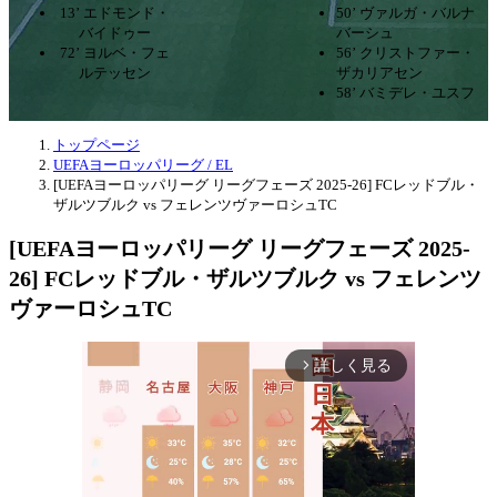
13’ エドモンド・
50’ ヴァルガ・バルナ
バイドゥー
バーシュ
72’ ヨルベ・フェ
56’ クリストファー・
ルテッセン
ザカリアセン
58’ バミデレ・ユスフ
トップページ
UEFAヨーロッパリーグ / EL
[UEFAヨーロッパリーグ リーグフェーズ 2025-26] FCレッドブル・
ザルツブルク vs フェレンツヴァーロシュTC
[UEFAヨーロッパリーグ リーグフェーズ 2025-
26] FCレッドブル・ザルツブルク vs フェレンツ
ヴァーロシュTC
詳しく見る
arrow_forward_ios