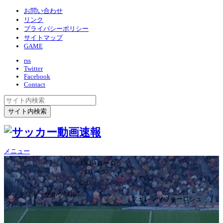
お問い合わせ
リンク
プライバシーポリシー
サイトマップ
GAME
rss
Twitter
Facebook
Contact
メニュー
UEFAヨーロッ
パリーグ
2ｰ3
レッドブル・ザルツブル
フェレンツヴァーロシュ
ク