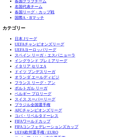
各国クラブチーム
名国代表チーム
各国リーグ・カップ戦
国際A・Bマッチ
カテゴリー
日本 Jリーグ
UEFAチャンピオンズリーグ
UEFAヨーロッパリーグ
スペイン リーガ・エスパニョーラ
イングランド プレミアリーグ
イタリア セリエA
ドイツ ブンデスリーガ
オランダ エールディビジ
フランス リーグ・アン
ポルトガル リーガ
ベルギー プロリーグ
スイス スーパーリーグ
ブラジル全国選手権
AFCチャンピオンズリーグ
コパ・リベルタドーレス
FIFAワールドカップ
FIFAコンフェデレーションズカップ
UEFA欧州選手権 / EURO