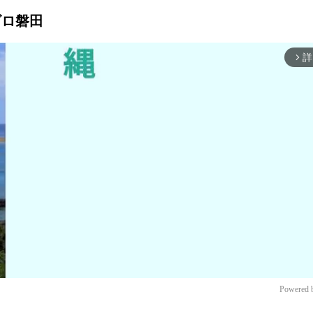
ュビロ磐田
詳
arrow_forward_ios
Powered 