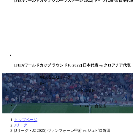
[FIFAワールドカップ グループステージ 2022] ドイツ代表 vs 日本代
[FIFAワールドカップ ラウンド16 2022] 日本代表 vs クロアチア代表
明治安田J2リーグ
0ｰ1
ヴァンフォーレ甲府
ジュビロ磐田
44’ 川合徳孟
トップページ
Jリーグ
[Jリーグ・J2 2025] ヴァンフォーレ甲府 vs ジュビロ磐田