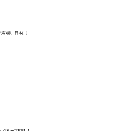
節、日本[...]
ープE第[...]