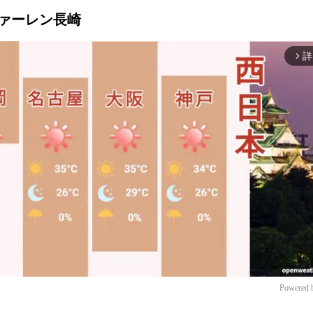
・ファーレン長崎
詳
arrow_forward_ios
Powered 