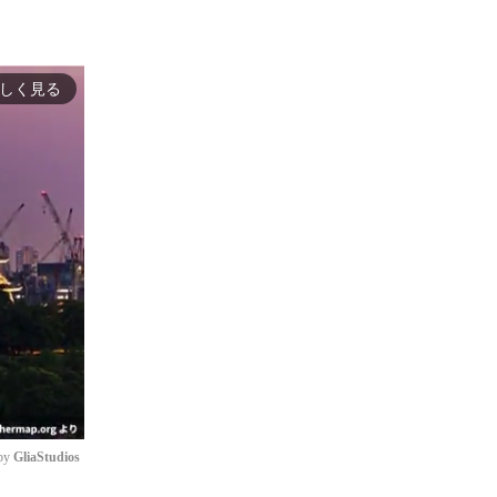
しく見る
by 
GliaStudios