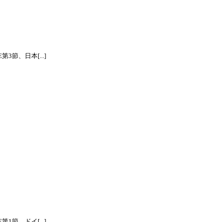
節、日本[...]
節、ドイ[...]