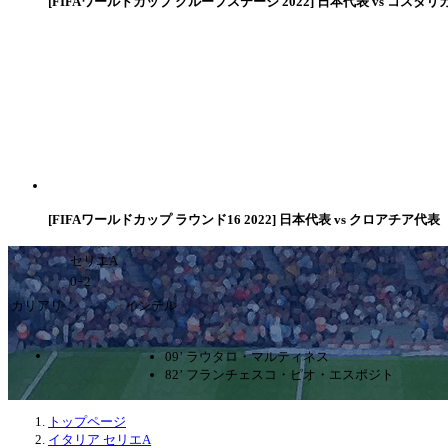
[FIFAワールドカップ グループステージ 2022] 日本代表 vs コスタリ
[FIFAワールドカップ ラウンド16 2022] 日本代表 vs クロアチア代表
セリエA
0ｰ2
カリアリ
インテル
09’ ラウタロ・マルティネス
82’ フランチェスコ・ピオ・エスポジト
トップページ
イタリア セリエA