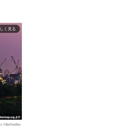
しく見る
by 
GliaStudios