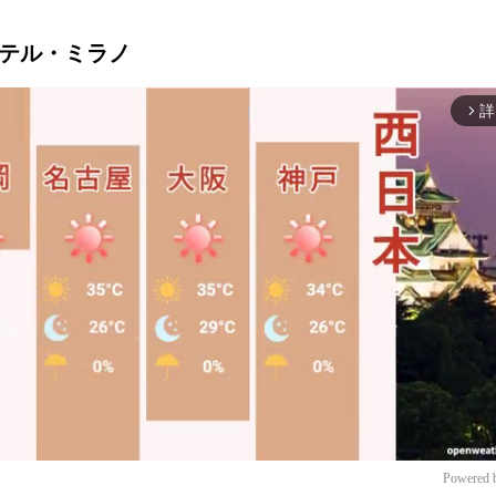
Cインテル・ミラノ
詳
arrow_forward_ios
Powered 