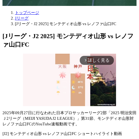
トップページ
Jリーグ
[Jリーグ・J2 2025] モンテディオ山形 vs レノファ山口FC
[Jリーグ・J2 2025] モンテディオ山形 vs レノフ
ァ山口FC
詳しく見る
arrow_forward_ios
2025年09月27日に行なわれた日本プロサッカーリーグ2部「2025 明治安田
Ｊ2リーグ（MEIJI YASUDA J2 LEAGUE）」第31節、モンテディオ山形対
Mute
レノファ山口FCのYouTube速報動画です。
[J2] モンテディオ山形 vs レノファ山口FC ショートハイライト動画