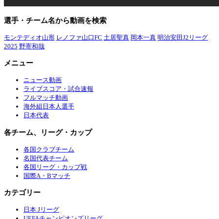
選手・チーム名から動画を検索
モンテディオ山形
レノファ山口FC
土居聖真
岡本一真
明治安田J2リーグ
2025
野寄和哉
メニュー
ニュース動画
ライブスコア・試合速報
フルマッチ動画
海外組日本人選手
日本代表
各チーム、リーグ・カップ
各国クラブチーム
名国代表チーム
各国リーグ・カップ戦
国際A・Bマッチ
カテゴリー
日本 Jリーグ
UEFAチャンピオンズリーグ