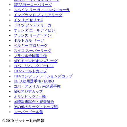
UEFAヨーロッパリーグ
スペイン リーガ・エスパニョーラ
イングランド プレミアリーグ
イタリア セリエA
ドイツ ブンデスリーガ
オランダ エールディビジ
フランス リーグ・アン
ポルトガル リーガ
ベルギー プロリーグ
スイス スーパーリーグ
ブラジル全国選手権
AFCチャンピオンズリーグ
コパ・リベルタドーレス
FIFAワールドカップ
FIFAコンフェデレーションズカップ
UEFA欧州選手権 / EURO
コパ・アメリカ / 南米選手権
AFCアジアカップ
オリンピック / 五輪
国際親善試合・親善試合
その他のリーグ・カップ戦
スーパーゴール集
© 2010 サッカー動画速報