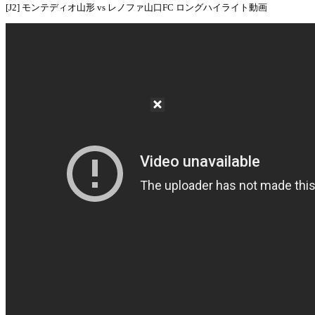
[J2] モンテディオ山形 vs レノファ山口FC ロングハイライト動画