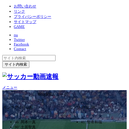
お問い合わせ
リンク
プライバシーポリシー
サイトマップ
GAME
rss
Twitter
Facebook
Contact
メニュー
明治安田J2リーグ
2ｰ1
モンテディオ山形
レノファ山口FC
46’ 岡本一真
41’ 野寄和哉
90’ 土居聖真