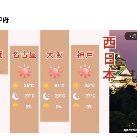
甲府
詳
arrow_forward_ios