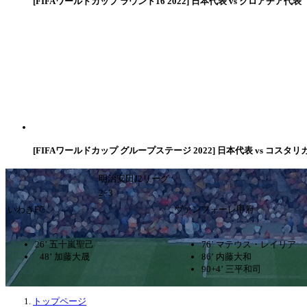
[FIFAワールドカップ ラウンド16 2022] 日本代表 vs クロアチア代表
[FIFAワールドカップ グループステージ 2022] 日本代表 vs コスタリ
明治安田J2リーグ
2ｰ3
いわきFC
ヴァンフォーレ甲府
26’ 五十嵐聖己
76’ マテウス・レイリア
48’ 加藤大晟
86’ 内藤大和
90+4’ 三平和司
トップページ