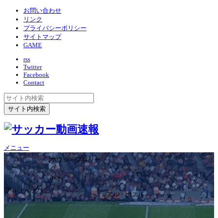
お問い合わせ
リンク
プライバシーポリシー
サイトマップ
GAME
rss
Twitter
Facebook
Contact
メニュー
サウジ・プロリー
グ
0ｰ2
アル・イテハ
アル・ナスル
ド