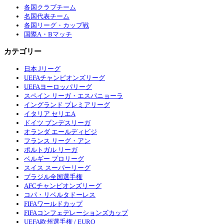
各国クラブチーム
名国代表チーム
各国リーグ・カップ戦
国際A・Bマッチ
カテゴリー
日本 Jリーグ
UEFAチャンピオンズリーグ
UEFAヨーロッパリーグ
スペイン リーガ・エスパニョーラ
イングランド プレミアリーグ
イタリア セリエA
ドイツ ブンデスリーガ
オランダ エールディビジ
フランス リーグ・アン
ポルトガル リーガ
ベルギー プロリーグ
スイス スーパーリーグ
ブラジル全国選手権
AFCチャンピオンズリーグ
コパ・リベルタドーレス
FIFAワールドカップ
FIFAコンフェデレーションズカップ
UEFA欧州選手権 / EURO