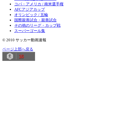
コパ・アメリカ / 南米選手権
AFCアジアカップ
オリンピック / 五輪
国際親善試合・親善試合
その他のリーグ・カップ戦
スーパーゴール集
© 2010 サッカー動画速報
ページ上部へ戻る
16