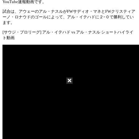
Mute
YouTube速報動画です。
試合は、アウェーのアル・ナスルがFWサディオ・マネとFWクリスティア
ーノ・ロナウドのゴールによって、アル・イテハドに２ｰ０で勝利してい
ます。
[サウジ・プロリーグ] アル・イテハド vs アル・ナスル ショートハイライ
ト動画