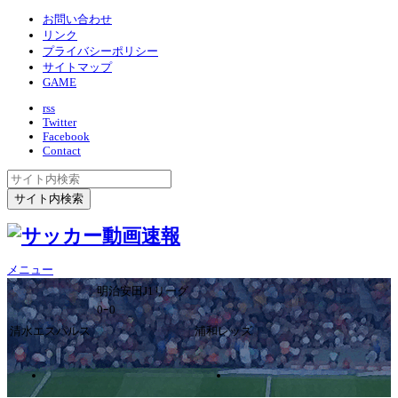
お問い合わせ
リンク
プライバシーポリシー
サイトマップ
GAME
rss
Twitter
Facebook
Contact
メニュー
明治安田J1リーグ
0ｰ0
清水エスパルス
浦和レッズ