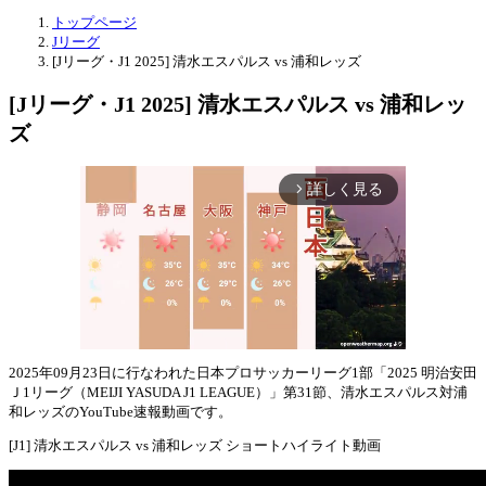
トップページ
Jリーグ
[Jリーグ・J1 2025] 清水エスパルス vs 浦和レッズ
[Jリーグ・J1 2025] 清水エスパルス vs 浦和レッ
ズ
詳しく見る
arrow_forward_ios
2025年09月23日に行なわれた日本プロサッカーリーグ1部「2025 明治安田
Ｊ1リーグ（MEIJI YASUDA J1 LEAGUE）」第31節、清水エスパルス対浦
Mute
和レッズのYouTube速報動画です。
[J1] 清水エスパルス vs 浦和レッズ ショートハイライト動画