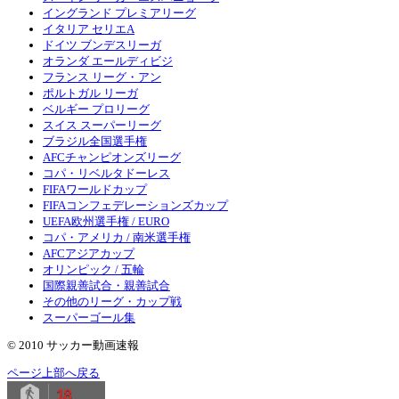
イングランド プレミアリーグ
イタリア セリエA
ドイツ ブンデスリーガ
オランダ エールディビジ
フランス リーグ・アン
ポルトガル リーガ
ベルギー プロリーグ
スイス スーパーリーグ
ブラジル全国選手権
AFCチャンピオンズリーグ
コパ・リベルタドーレス
FIFAワールドカップ
FIFAコンフェデレーションズカップ
UEFA欧州選手権 / EURO
コパ・アメリカ / 南米選手権
AFCアジアカップ
オリンピック / 五輪
国際親善試合・親善試合
その他のリーグ・カップ戦
スーパーゴール集
© 2010 サッカー動画速報
ページ上部へ戻る
18