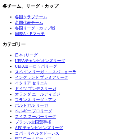
各チーム、リーグ・カップ
各国クラブチーム
名国代表チーム
各国リーグ・カップ戦
国際A・Bマッチ
カテゴリー
日本 Jリーグ
UEFAチャンピオンズリーグ
UEFAヨーロッパリーグ
スペイン リーガ・エスパニョーラ
イングランド プレミアリーグ
イタリア セリエA
ドイツ ブンデスリーガ
オランダ エールディビジ
フランス リーグ・アン
ポルトガル リーガ
ベルギー プロリーグ
スイス スーパーリーグ
ブラジル全国選手権
AFCチャンピオンズリーグ
コパ・リベルタドーレス
FIFAワールドカップ