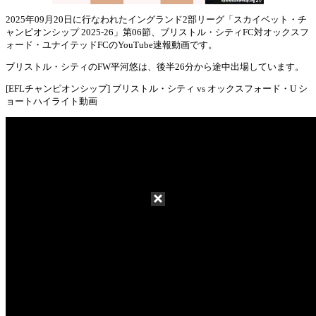
2025年09月20日に行なわれたイングランド2部リーグ「スカイベット・チ
ャンピオンシップ 2025-26」第06節、ブリストル・シティFC対オックスフ
Mute
ォード・ユナイテッドFCのYouTube速報動画です。
ブリストル・シティのFW平河悠は、後半26分から途中出場しています。
[EFLチャンピオンシップ] ブリストル・シティ vs オックスフォード・U シ
ョートハイライト動画