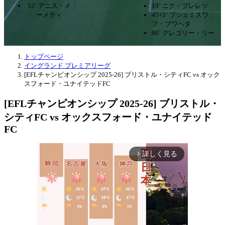
52’ アニス・メ
19’ ニク・プレレツ
ーメティ
45+3’ プシェミスワ
フ・プワヘタ
90’ グレゴリー・リー
トップページ
イングランド プレミアリーグ
[EFLチャンピオンシップ 2025-26] ブリストル・シティFC vs オック
スフォード・ユナイテッドFC
[EFLチャンピオンシップ 2025-26] ブリストル・
シティFC vs オックスフォード・ユナイテッド
FC
詳しく見る
arrow_forward_ios