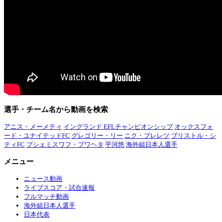
選手・チーム名から動画を検索
アニス・メーメティ
イングランド EFLチャンピオンシップ
オックスフォ
ード・ユナイテッドFC
グレゴリー・リー
ニク・プレレツ
ブリストル・シ
ティFC
プシェミスワフ・プワヘタ
平河悠
海外組日本人選手
メニュー
ニュース動画
ライブスコア・試合速報
フルマッチ動画
海外組日本人選手
日本代表