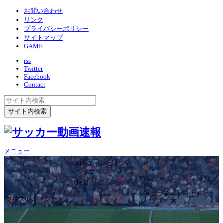
お問い合わせ
リンク
プライバシーポリシー
サイトマップ
GAME
rss
Twitter
Facebook
Contact
メニュー
EFLチャンピオン
シップ
1ｰ3
オックスフォード・ユナイテ
ブリストル・シティ
ッド