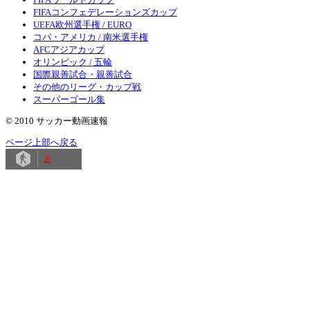
FIFAコンフェデレーションズカップ
UEFA欧州選手権 / EURO
コパ・アメリカ / 南米選手権
AFCアジアカップ
オリンピック / 五輪
国際親善試合・親善試合
その他のリーグ・カップ戦
スーパーゴール集
© 2010 サッカー動画速報
ページ上部へ戻る
4