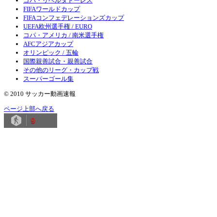
コパ・リベルタドーレス
FIFAワールドカップ
FIFAコンフェデレーションズカップ
UEFA欧州選手権 / EURO
コパ・アメリカ / 南米選手権
AFCアジアカップ
オリンピック / 五輪
国際親善試合・親善試合
その他のリーグ・カップ戦
スーパーゴール集
© 2010 サッカー動画速報
ページ上部へ戻る
9