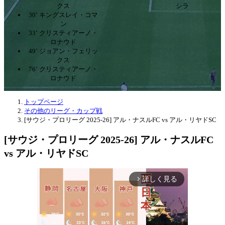
クス
シラ
30’ キングスレイ・コマ
ン
33’ クリスティアーノ・
ロナウド
49’ ジョアン・フェリッ
クス
76’ クリスティアーノ・
ロナウド
トップページ
その他のリーグ・カップ戦
[サウジ・プロリーグ 2025-26] アル・ナスルFC vs アル・リヤドSC
[サウジ・プロリーグ 2025-26] アル・ナスルFC
vs アル・リヤドSC
詳しく見る
arrow_forward_ios