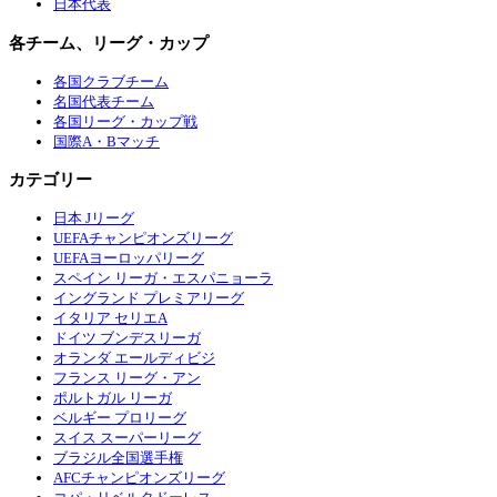
日本代表
各チーム、リーグ・カップ
各国クラブチーム
名国代表チーム
各国リーグ・カップ戦
国際A・Bマッチ
カテゴリー
日本 Jリーグ
UEFAチャンピオンズリーグ
UEFAヨーロッパリーグ
スペイン リーガ・エスパニョーラ
イングランド プレミアリーグ
イタリア セリエA
ドイツ ブンデスリーガ
オランダ エールディビジ
フランス リーグ・アン
ポルトガル リーガ
ベルギー プロリーグ
スイス スーパーリーグ
ブラジル全国選手権
AFCチャンピオンズリーグ