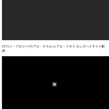
[サウジ・プロリーグ] アル・ナスル vs アル・リヤド ロングハイライト動
画