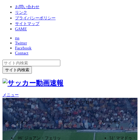
お問い合わせ
リンク
プライバシーポリシー
サイトマップ
GAME
rss
Twitter
Facebook
Contact
メニュー
サウジ・プロリ
ーグ
5ｰ1
アル・ナスル
アル・リヤド
06’ ジョアン・フェリッ
51’ ママドゥ・