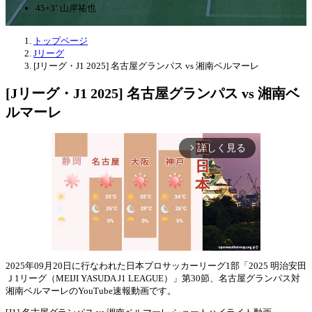
45+3’ 山岸祐也
トップページ
Jリーグ
[Jリーグ・J1 2025] 名古屋グランパス vs 湘南ベルマーレ
[Jリーグ・J1 2025] 名古屋グランパス vs 湘南ベ
ルマーレ
詳しく見る
arrow_forward_ios
2025年09月20日に行なわれた日本プロサッカーリーグ1部「2025 明治安田
Ｊ1リーグ（MEIJI YASUDA J1 LEAGUE）」第30節、名古屋グランパス対
Mute
湘南ベルマーレのYouTube速報動画です。