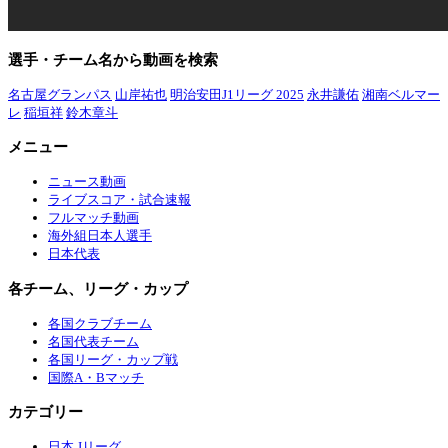
選手・チーム名から動画を検索
名古屋グランパス
山岸祐也
明治安田J1リーグ 2025
永井謙佑
湘南ベルマー
レ
稲垣祥
鈴木章斗
メニュー
ニュース動画
ライブスコア・試合速報
フルマッチ動画
海外組日本人選手
日本代表
各チーム、リーグ・カップ
各国クラブチーム
名国代表チーム
各国リーグ・カップ戦
国際A・Bマッチ
カテゴリー
日本 Jリーグ