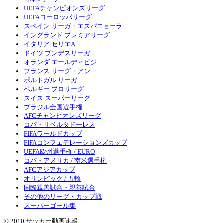
UEFAチャンピオンズリーグ
UEFAヨーロッパリーグ
スペイン リーガ・エスパニョーラ
イングランド プレミアリーグ
イタリア セリエA
ドイツ ブンデスリーガ
オランダ エールディビジ
フランス リーグ・アン
ポルトガル リーガ
ベルギー プロリーグ
スイス スーパーリーグ
ブラジル全国選手権
AFCチャンピオンズリーグ
コパ・リベルタドーレス
FIFAワールドカップ
FIFAコンフェデレーションズカップ
UEFA欧州選手権 / EURO
コパ・アメリカ / 南米選手権
AFCアジアカップ
オリンピック / 五輪
国際親善試合・親善試合
その他のリーグ・カップ戦
スーパーゴール集
© 2010 サッカー動画速報