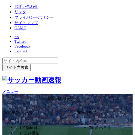
お問い合わせ
リンク
プライバシーポリシー
サイトマップ
GAME
rss
Twitter
Facebook
Contact
メニュー
明治安田J1リーグ
3ｰ1
名古屋グランパス
湘南ベルマーレ
19’ 稲垣祥
78’ 鈴木章斗
31’ 永井謙佑