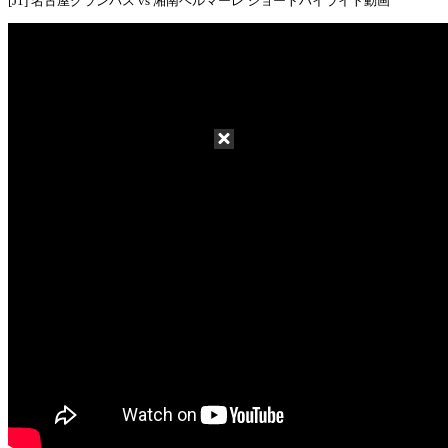
[J1] 名古屋グランパス vs 湘南ベルマーレ ショートハイライト動画