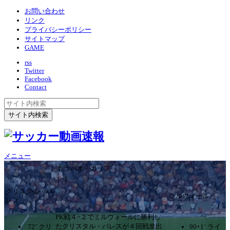
お問い合わせ
リンク
プライバシーポリシー
サイトマップ
GAME
rss
Twitter
Facebook
Contact
メニュー
カラバオ・カップ
1ｰ1
クリスタル・パ
ミルウォール
レス
PK戦４ｰ２でミルウォールに勝利し
たクリスタル・パレスが４回戦進出
72’ クリ
90+1’ ライ