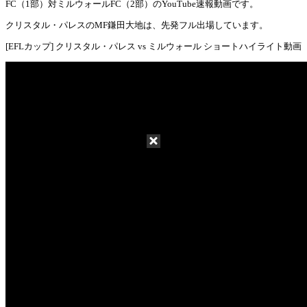
Mute
FC（1部）対ミルウォールFC（2部）のYouTube速報動画です。
クリスタル・パレスのMF鎌田大地は、先発フル出場しています。
[EFLカップ] クリスタル・パレス vs ミルウォール ショートハイライト動画