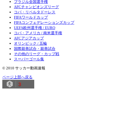
ブラジル全国選手権
AFCチャンピオンズリーグ
コパ・リベルタドーレス
FIFAワールドカップ
FIFAコンフェデレーションズカップ
UEFA欧州選手権 / EURO
コパ・アメリカ / 南米選手権
AFCアジアカップ
オリンピック / 五輪
国際親善試合・親善試合
その他のリーグ・カップ戦
スーパーゴール集
© 2010 サッカー動画速報
ページ上部へ戻る
3