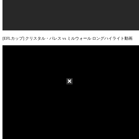
[EFLカップ] クリスタル・パレス vs ミルウォール ロングハイライト動画