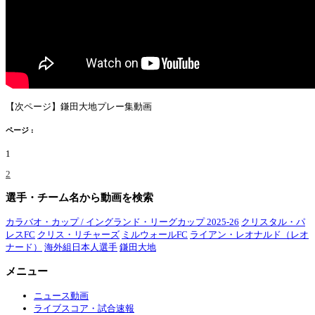
【次ページ】鎌田大地プレー集動画
ページ :
1
2
選手・チーム名から動画を検索
カラバオ・カップ / イングランド・リーグカップ 2025-26
クリスタル・パ
レスFC
クリス・リチャーズ
ミルウォールFC
ライアン・レオナルド（レオ
ナード）
海外組日本人選手
鎌田大地
メニュー
ニュース動画
ライブスコア・試合速報