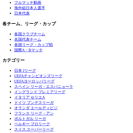
フルマッチ動画
海外組日本人選手
日本代表
各チーム、リーグ・カップ
各国クラブチーム
名国代表チーム
各国リーグ・カップ戦
国際A・Bマッチ
カテゴリー
日本 Jリーグ
UEFAチャンピオンズリーグ
UEFAヨーロッパリーグ
スペイン リーガ・エスパニョーラ
イングランド プレミアリーグ
イタリア セリエA
ドイツ ブンデスリーガ
オランダ エールディビジ
フランス リーグ・アン
ポルトガル リーガ
ベルギー プロリーグ
スイス スーパーリーグ