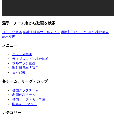
選手・チーム名から動画を検索
ロアッソ熊本
塩浜遼
徳島ヴォルティス
明治安田J2リーグ 2025
神代慶人
高木友也
メニュー
ニュース動画
ライブスコア・試合速報
フルマッチ動画
海外組日本人選手
日本代表
各チーム、リーグ・カップ
各国クラブチーム
名国代表チーム
各国リーグ・カップ戦
国際A・Bマッチ
カテゴリー