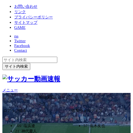
お問い合わせ
リンク
プライバシーポリシー
サイトマップ
GAME
rss
Twitter
Facebook
Contact
メニュー
明治安田J2リーグ
2ｰ1
ロアッソ熊本
徳島ヴォルティス
09’ 塩浜遼
57’ 高木友也
21’ 神代慶人