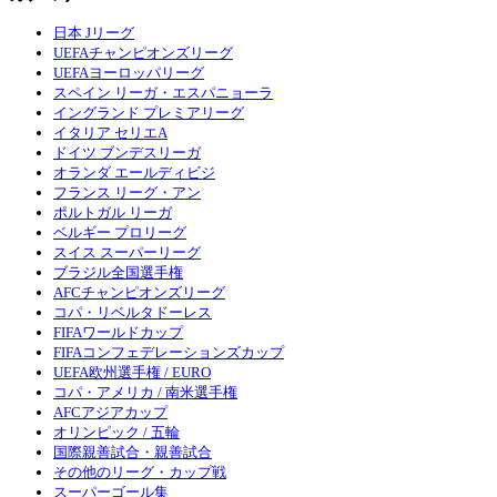
日本 Jリーグ
UEFAチャンピオンズリーグ
UEFAヨーロッパリーグ
スペイン リーガ・エスパニョーラ
イングランド プレミアリーグ
イタリア セリエA
ドイツ ブンデスリーガ
オランダ エールディビジ
フランス リーグ・アン
ポルトガル リーガ
ベルギー プロリーグ
スイス スーパーリーグ
ブラジル全国選手権
AFCチャンピオンズリーグ
コパ・リベルタドーレス
FIFAワールドカップ
FIFAコンフェデレーションズカップ
UEFA欧州選手権 / EURO
コパ・アメリカ / 南米選手権
AFCアジアカップ
オリンピック / 五輪
国際親善試合・親善試合
その他のリーグ・カップ戦
スーパーゴール集