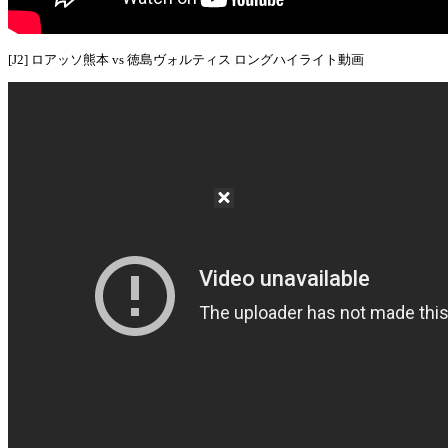
[J2] ロアッソ熊本 vs 徳島ヴォルティス ロングハイライト動画