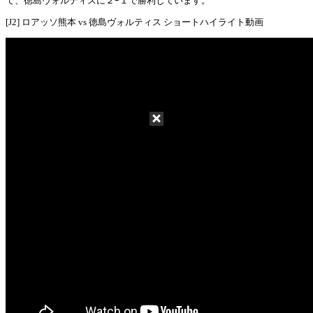
て、徳島ヴォルティスに２ｰ１で勝利しています。
[J2] ロアッソ熊本 vs 徳島ヴォルティス ショートハイライト動画