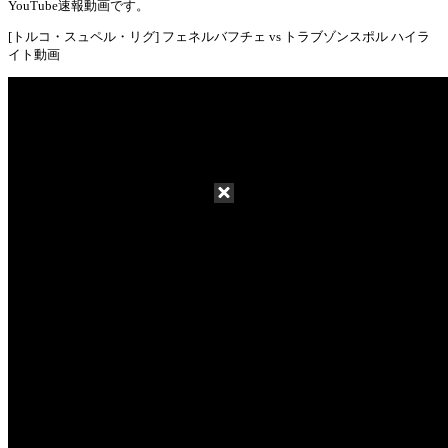
Mute
YouTube速報動画です。
[トルコ・スュペル・リグ] フェネルバフチェ vs トラブゾンスポル ハイラ
イト動画