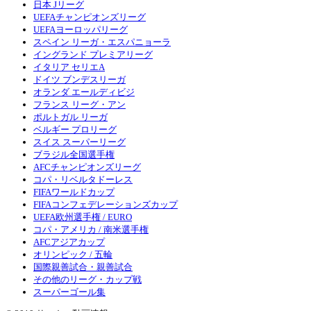
日本 Jリーグ
UEFAチャンピオンズリーグ
UEFAヨーロッパリーグ
スペイン リーガ・エスパニョーラ
イングランド プレミアリーグ
イタリア セリエA
ドイツ ブンデスリーガ
オランダ エールディビジ
フランス リーグ・アン
ポルトガル リーガ
ベルギー プロリーグ
スイス スーパーリーグ
ブラジル全国選手権
AFCチャンピオンズリーグ
コパ・リベルタドーレス
FIFAワールドカップ
FIFAコンフェデレーションズカップ
UEFA欧州選手権 / EURO
コパ・アメリカ / 南米選手権
AFCアジアカップ
オリンピック / 五輪
国際親善試合・親善試合
その他のリーグ・カップ戦
スーパーゴール集