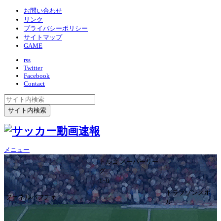
お問い合わせ
リンク
プライバシーポリシー
サイトマップ
GAME
rss
Twitter
Facebook
Contact
メニュー
トルコ スーパーリー
グ
1ｰ0
トラブゾンスポ
フェネルバフチェ
ル