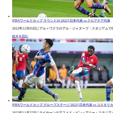
[FIFAワールドカップ ラウンド16 2022] 日本代表 vs クロアチア代表
2022年12月05日にアル＝ワクラのアル・ジャヌーブ・スタジアムで行な
続きを読む
[FIFAワールドカップ グループステージ 2022] 日本代表 vs コスタリカ代
2022年11月27日にライヤーンのアフメド・ビン＝アリー・スタジアムで