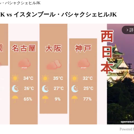
ブール・バシャクシェヒルJK
ュJK vs イスタンブール・バシャクシェヒルJK
詳
arrow_forward_ios
Powered 