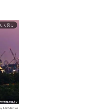
しく見る
by 
GliaStudios