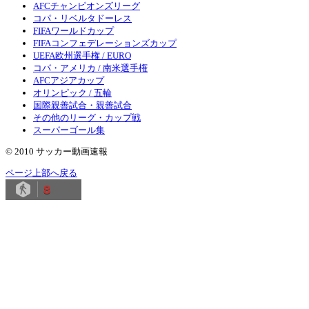
AFCチャンピオンズリーグ
コパ・リベルタドーレス
FIFAワールドカップ
FIFAコンフェデレーションズカップ
UEFA欧州選手権 / EURO
コパ・アメリカ / 南米選手権
AFCアジアカップ
オリンピック / 五輪
国際親善試合・親善試合
その他のリーグ・カップ戦
スーパーゴール集
© 2010 サッカー動画速報
ページ上部へ戻る
8