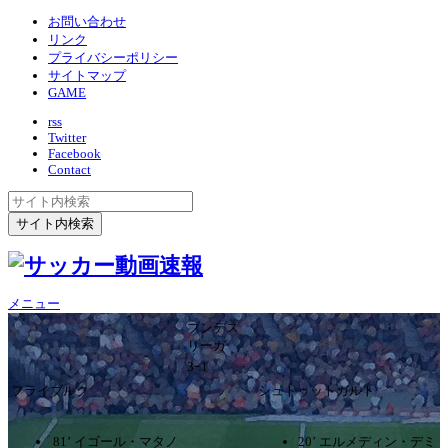
お問い合わせ
リンク
プライバシーポリシー
サイトマップ
GAME
rss
Twitter
Facebook
Contact
メニュー
ブンデス
リーガ
3ｰ1
フライブルク
シュトゥットガルト
81’ イゴール・マタノ
20’ エルメディン・デミ