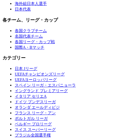
海外組日本人選手
日本代表
各チーム、リーグ・カップ
各国クラブチーム
名国代表チーム
各国リーグ・カップ戦
国際A・Bマッチ
カテゴリー
日本 Jリーグ
UEFAチャンピオンズリーグ
UEFAヨーロッパリーグ
スペイン リーガ・エスパニョーラ
イングランド プレミアリーグ
イタリア セリエA
ドイツ ブンデスリーガ
オランダ エールディビジ
フランス リーグ・アン
ポルトガル リーガ
ベルギー プロリーグ
スイス スーパーリーグ
ブラジル全国選手権