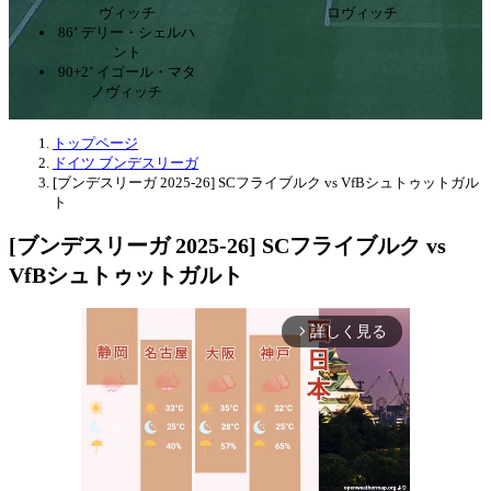
ヴィッチ
ロヴィッチ
86’ デリー・シェルハ
ント
90+2’ イゴール・マタ
ノヴィッチ
トップページ
ドイツ ブンデスリーガ
[ブンデスリーガ 2025-26] SCフライブルク vs VfBシュトゥットガル
ト
[ブンデスリーガ 2025-26] SCフライブルク vs
VfBシュトゥットガルト
詳しく見る
arrow_forward_ios