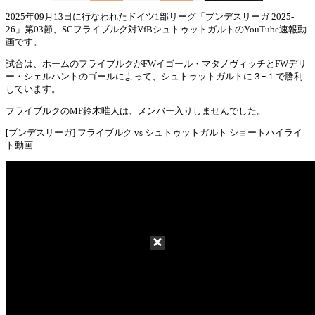
2025年09月13日に行なわれたドイツ1部リーグ「ブンデスリーガ 2025-
26」第03節、SCフライブルク対VfBシュトゥットガルトのYouTube速報動
Mute
画です。
試合は、ホームのフライブルクがFWイゴール・マタノヴィッチとFWデリ
ー・シェルハントのゴールによって、シュトゥットガルトに３ｰ１で勝利
しています。
フライブルクのMF鈴木唯人は、メンバー入りしませんでした。
[ブンデスリーガ] フライブルク vs シュトゥットガルト ショートハイライ
ト動画