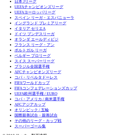
日本 Jリーグ
UEFAチャンピオンズリーグ
UEFAヨーロッパリーグ
スペイン リーガ・エスパニョーラ
イングランド プレミアリーグ
イタリア セリエA
ドイツ ブンデスリーガ
オランダ エールディビジ
フランス リーグ・アン
ポルトガル リーガ
ベルギー プロリーグ
スイス スーパーリーグ
ブラジル全国選手権
AFCチャンピオンズリーグ
コパ・リベルタドーレス
FIFAワールドカップ
FIFAコンフェデレーションズカップ
UEFA欧州選手権 / EURO
コパ・アメリカ / 南米選手権
AFCアジアカップ
オリンピック / 五輪
国際親善試合・親善試合
その他のリーグ・カップ戦
スーパーゴール集