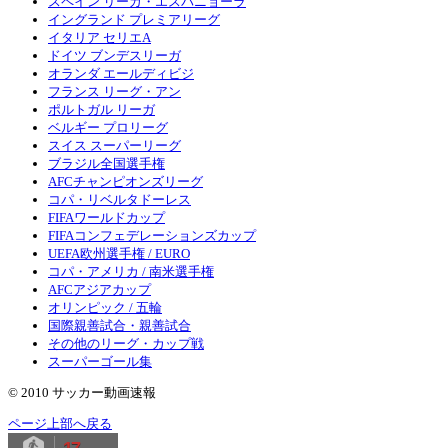
スペイン リーガ・エスパニョーラ
イングランド プレミアリーグ
イタリア セリエA
ドイツ ブンデスリーガ
オランダ エールディビジ
フランス リーグ・アン
ポルトガル リーガ
ベルギー プロリーグ
スイス スーパーリーグ
ブラジル全国選手権
AFCチャンピオンズリーグ
コパ・リベルタドーレス
FIFAワールドカップ
FIFAコンフェデレーションズカップ
UEFA欧州選手権 / EURO
コパ・アメリカ / 南米選手権
AFCアジアカップ
オリンピック / 五輪
国際親善試合・親善試合
その他のリーグ・カップ戦
スーパーゴール集
© 2010 サッカー動画速報
ページ上部へ戻る
17