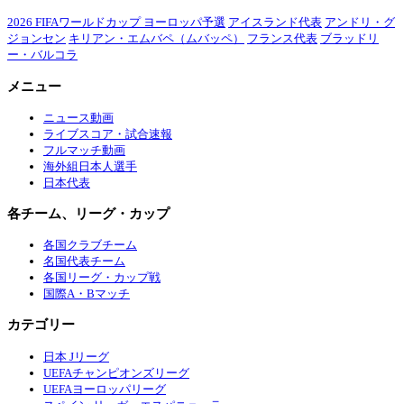
2026 FIFAワールドカップ ヨーロッパ予選
アイスランド代表
アンドリ・グ
ジョンセン
キリアン・エムバペ（ムバッペ）
フランス代表
ブラッドリ
ー・バルコラ
メニュー
ニュース動画
ライブスコア・試合速報
フルマッチ動画
海外組日本人選手
日本代表
各チーム、リーグ・カップ
各国クラブチーム
名国代表チーム
各国リーグ・カップ戦
国際A・Bマッチ
カテゴリー
日本 Jリーグ
UEFAチャンピオンズリーグ
UEFAヨーロッパリーグ