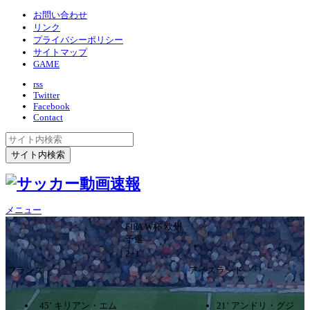
お問い合わせ
リンク
プライバシーポリシー
サイトマップ
GAME
rss
Twitter
Facebook
Contact
メニュー
FIFA W杯 欧州
予選
2ｰ1
フランス
アイスランド
45’ キリアン・エム
21’ アンドリ・グジ