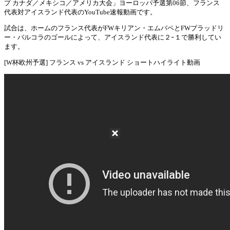
プ カナダ／メキシコ／アメリカ大会」ヨーロッパ予選第06節、フランス
Mute
代表対アイスランド代表のYouTube速報動画です。
試合は、ホームのフランス代表がFWキリアン・エムバペとFWブラッドリ
ー・バルコラのゴールによって、アイスランド代表に２ｰ１で勝利してい
ます。
[W杯欧州予選] フランス vs アイスランド ショートハイライト動画