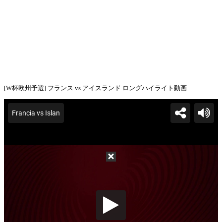
[W杯欧州予選] フランス vs アイスランド ロングハイライト動画