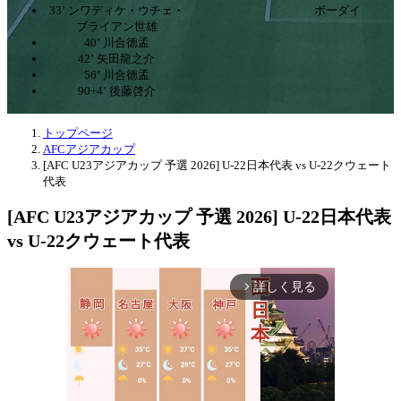
33’ ンワディケ・ウチェ・
ボーダイ
ブライアン世雄
40’ 川合徳孟
42’ 矢田龍之介
56’ 川合徳孟
90+4’ 後藤啓介
トップページ
AFCアジアカップ
[AFC U23アジアカップ 予選 2026] U-22日本代表 vs U-22クウェート
代表
[AFC U23アジアカップ 予選 2026] U-22日本代表
vs U-22クウェート代表
詳しく見る
arrow_forward_ios