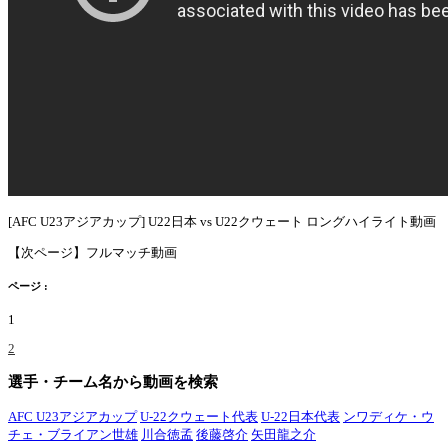
[AFC U23アジアカップ] U22日本 vs U22クウェート ロングハイライト動画
【次ページ】フルマッチ動画
ページ :
1
2
選手・チーム名から動画を検索
AFC U23アジアカップ
U-22クウェート代表
U-22日本代表
ンワディケ・ウ
チェ・ブライアン世雄
川合徳孟
後藤啓介
矢田龍之介