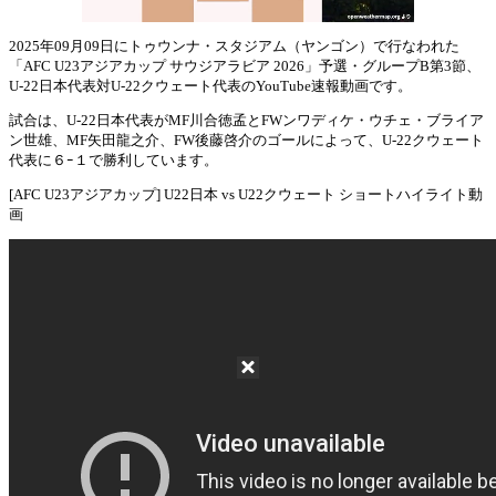
2025年09月09日にトゥウンナ・スタジアム（ヤンゴン）で行なわれた
「AFC U23アジアカップ サウジアラビア 2026」予選・グループB第3節、
Mute
U-22日本代表対U-22クウェート代表のYouTube速報動画です。
試合は、U-22日本代表がMF川合徳孟とFWンワディケ・ウチェ・ブライア
ン世雄、MF矢田龍之介、FW後藤啓介のゴールによって、U-22クウェート
代表に６ｰ１で勝利しています。
[AFC U23アジアカップ] U22日本 vs U22クウェート ショートハイライト動
画