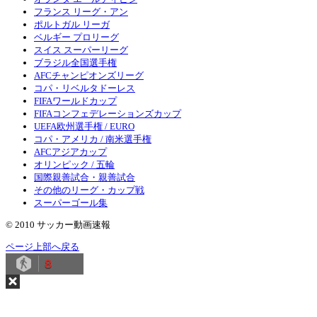
フランス リーグ・アン
ポルトガル リーガ
ベルギー プロリーグ
スイス スーパーリーグ
ブラジル全国選手権
AFCチャンピオンズリーグ
コパ・リベルタドーレス
FIFAワールドカップ
FIFAコンフェデレーションズカップ
UEFA欧州選手権 / EURO
コパ・アメリカ / 南米選手権
AFCアジアカップ
オリンピック / 五輪
国際親善試合・親善試合
その他のリーグ・カップ戦
スーパーゴール集
© 2010 サッカー動画速報
ページ上部へ戻る
8