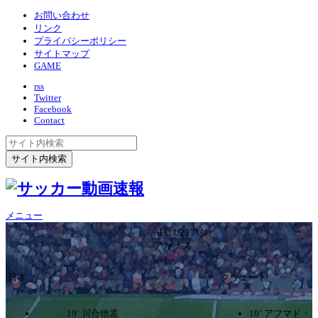
お問い合わせ
リンク
プライバシーポリシー
サイトマップ
GAME
rss
Twitter
Facebook
Contact
メニュー
AFC U23アジ
アカップ
6ｰ1
日本
クウェート
19’ 川合徳孟
10’ アフマド・