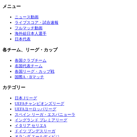
メニュー
ニュース動画
ライブスコア・試合速報
フルマッチ動画
海外組日本人選手
日本代表
各チーム、リーグ・カップ
各国クラブチーム
名国代表チーム
各国リーグ・カップ戦
国際A・Bマッチ
カテゴリー
日本 Jリーグ
UEFAチャンピオンズリーグ
UEFAヨーロッパリーグ
スペイン リーガ・エスパニョーラ
イングランド プレミアリーグ
イタリア セリエA
ドイツ ブンデスリーガ
オランダ エールディビジ