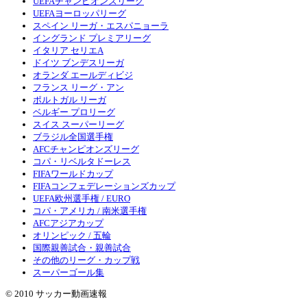
UEFAチャンピオンズリーグ
UEFAヨーロッパリーグ
スペイン リーガ・エスパニョーラ
イングランド プレミアリーグ
イタリア セリエA
ドイツ ブンデスリーガ
オランダ エールディビジ
フランス リーグ・アン
ポルトガル リーガ
ベルギー プロリーグ
スイス スーパーリーグ
ブラジル全国選手権
AFCチャンピオンズリーグ
コパ・リベルタドーレス
FIFAワールドカップ
FIFAコンフェデレーションズカップ
UEFA欧州選手権 / EURO
コパ・アメリカ / 南米選手権
AFCアジアカップ
オリンピック / 五輪
国際親善試合・親善試合
その他のリーグ・カップ戦
スーパーゴール集
© 2010 サッカー動画速報