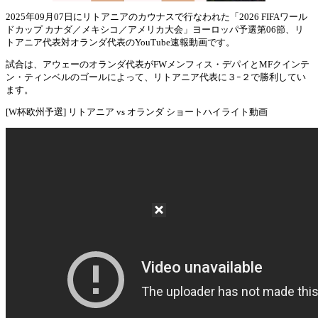
2025年09月07日にリトアニアのカウナスで行なわれた「2026 FIFAワール
ドカップ カナダ／メキシコ／アメリカ大会」ヨーロッパ予選第06節、リ
Mute
トアニア代表対オランダ代表のYouTube速報動画です。
試合は、アウェーのオランダ代表がFWメンフィス・デパイとMFクインテ
ン・ティンベルのゴールによって、リトアニア代表に３ｰ２で勝利してい
ます。
[W杯欧州予選] リトアニア vs オランダ ショートハイライト動画