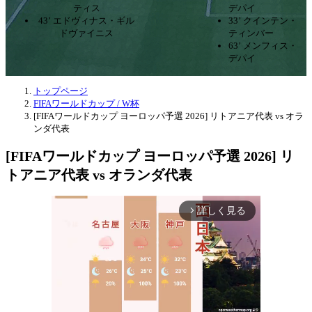
ティス
デパイ
43’ エドヴィナス・ギル
33’ クインテン・
ドヴァイニス
ティンバー
63’ メンフィス・
デパイ
トップページ
FIFAワールドカップ / W杯
[FIFAワールドカップ ヨーロッパ予選 2026] リトアニア代表 vs オラ
ンダ代表
[FIFAワールドカップ ヨーロッパ予選 2026] リ
トアニア代表 vs オランダ代表
詳しく見る
arrow_forward_ios