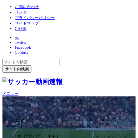
お問い合わせ
リンク
プライバシーポリシー
サイトマップ
GAME
rss
Twitter
Facebook
Contact
メニュー
FIFA W杯 欧
州予選
2ｰ3
リトアニア
オランダ
36’ グヴィダス・ギネイ
11’ メンフィス・