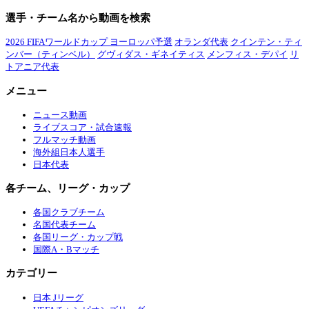
選手・チーム名から動画を検索
2026 FIFAワールドカップ ヨーロッパ予選
オランダ代表
クインテン・ティ
ンバー（ティンベル）
グヴィダス・ギネイティス
メンフィス・デパイ
リ
トアニア代表
メニュー
ニュース動画
ライブスコア・試合速報
フルマッチ動画
海外組日本人選手
日本代表
各チーム、リーグ・カップ
各国クラブチーム
名国代表チーム
各国リーグ・カップ戦
国際A・Bマッチ
カテゴリー
日本 Jリーグ